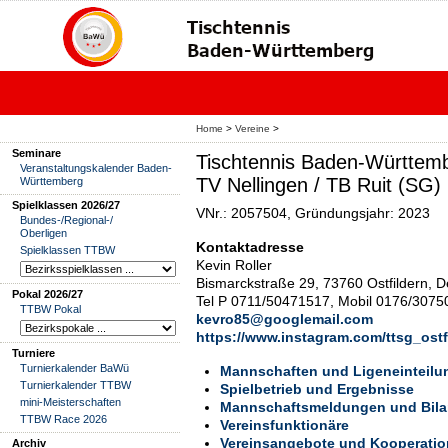
Home
>
Vereine
>
Seminare
Tischtennis Baden-Württemb
Veranstaltungskalender Baden-
TV Nellingen / TB Ruit (SG)
Württemberg
Spielklassen 2026/27
VNr.: 2057504, Gründungsjahr: 2023
Bundes-/Regional-/
Oberligen
Kontaktadresse
Spielklassen TTBW
Kevin Roller
Bismarckstraße 29, 73760 Ostfildern, 
Pokal 2026/27
Tel P 0711/50471517, Mobil 0176/3075
TTBW Pokal
kevro85@googlemail.com
https://www.instagram.com/ttsg_ostf
Turniere
Turnierkalender BaWü
Mannschaften und Ligeneinteilu
Turnierkalender TTBW
Spielbetrieb und Ergebnisse
mini-Meisterschaften
Mannschaftsmeldungen und Bil
TTBW Race 2026
Vereinsfunktionäre
Vereinsangebote und Kooperati
Archiv