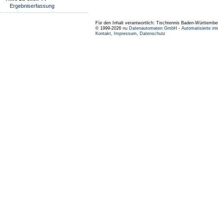
Ergebniserfassung
Für den Inhalt verantwortlich: Tischtennis Baden-Württembe
© 1999-2026
nu Datenautomaten GmbH - Automatisierte int
Kontakt
,
Impressum
,
Datenschutz