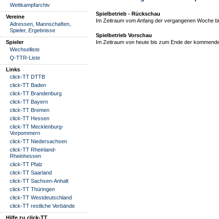
Wettkampfarchiv
Spielbetrieb - Rückschau
Vereine
Im Zeitraum vom Anfang der vergangenen Woche bis
Adressen, Mannschaften,
Spieler, Ergebnisse
Spielbetrieb Vorschau
Spieler
Im Zeitraum von heute bis zum Ende der kommende
Wechselliste
Q-TTR-Liste
Links
click-TT DTTB
click-TT Baden
click-TT Brandenburg
click-TT Bayern
click-TT Bremen
click-TT Hessen
click-TT Mecklenburg-
Vorpommern
click-TT Niedersachsen
click-TT Rheinland-
Rheinhessen
click-TT Pfalz
click-TT Saarland
click-TT Sachsen-Anhalt
click-TT Thüringen
click-TT Westdeutschland
click-TT restliche Verbände
Hilfe zu click-TT