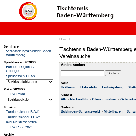
Home
>
Seminare
Tischtennis Baden-Württemberg e
Veranstaltungskalender Baden-
Württemberg
Vereinssuche
Spielklassen 2026/27
Vereine suchen
Bundes-/Regional-/
Oberligen
Spielklassen TTBW
Nord
Heilbronn
Hohenlohe
Ludwigsburg
Stut
Pokal 2026/27
TTBW Pokal
Südost
Alb
Neckar-Fils
Oberschwaben
Ostwürtt
Turniere
Südwest
Böblingen-Schwarzwald
Mittelbaden
Schwa
Turnierkalender BaWü
Turnierkalender TTBW
mini-Meisterschaften
TTBW Race 2026
Archiv