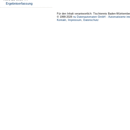
Ergebniserfassung
Für den Inhalt verantwortlich: Tischtennis Baden-Württembe
© 1999-2026
nu Datenautomaten GmbH - Automatisierte int
Kontakt
,
Impressum
,
Datenschutz