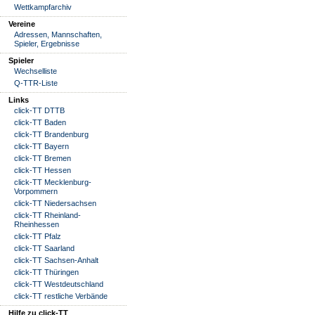
Wettkampfarchiv
Vereine
Adressen, Mannschaften,
Spieler, Ergebnisse
Spieler
Wechselliste
Q-TTR-Liste
Links
click-TT DTTB
click-TT Baden
click-TT Brandenburg
click-TT Bayern
click-TT Bremen
click-TT Hessen
click-TT Mecklenburg-
Vorpommern
click-TT Niedersachsen
click-TT Rheinland-
Rheinhessen
click-TT Pfalz
click-TT Saarland
click-TT Sachsen-Anhalt
click-TT Thüringen
click-TT Westdeutschland
click-TT restliche Verbände
Hilfe zu click-TT