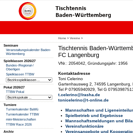
Home
>
Vereine
>
Seminare
Tischtennis Baden-Württemb
Veranstaltungskalender Baden-
FC Langenburg
Württemberg
Spielklassen 2026/27
VNr.: 2054042, Gründungsjahr: 1956
Bundes-/Regional-/
Oberligen
Kontaktadresse
Spielklassen TTBW
Toni Celerino
Gartenhausweg 2, 74595 Langenburg, 
Pokal 2026/27
Tel P 07905940929, Tel G 0795398751
TTBW Pokal
t.celerino@lrasha.de
tonicelerino@t-online.de
Turniere
Turnierkalender BaWü
Mannschaften und Ligeneinteilu
Turnierkalender TTBW
Spielbetrieb und Ergebnisse
mini-Meisterschaften
Mannschaftsmeldungen und Bil
TTBW Race 2026
Vereinsfunktionäre
Vereinsangebote und Kooperati
Archiv