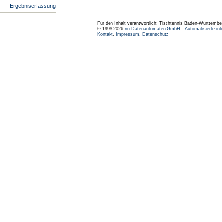
Ergebniserfassung
Für den Inhalt verantwortlich: Tischtennis Baden-Württembe
© 1999-2026
nu Datenautomaten GmbH - Automatisierte int
Kontakt
,
Impressum
,
Datenschutz