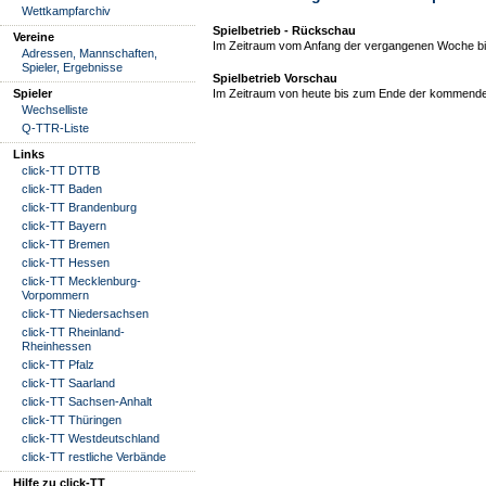
Wettkampfarchiv
Spielbetrieb - Rückschau
Vereine
Im Zeitraum vom Anfang der vergangenen Woche bis
Adressen, Mannschaften,
Spieler, Ergebnisse
Spielbetrieb Vorschau
Spieler
Im Zeitraum von heute bis zum Ende der kommende
Wechselliste
Q-TTR-Liste
Links
click-TT DTTB
click-TT Baden
click-TT Brandenburg
click-TT Bayern
click-TT Bremen
click-TT Hessen
click-TT Mecklenburg-
Vorpommern
click-TT Niedersachsen
click-TT Rheinland-
Rheinhessen
click-TT Pfalz
click-TT Saarland
click-TT Sachsen-Anhalt
click-TT Thüringen
click-TT Westdeutschland
click-TT restliche Verbände
Hilfe zu click-TT