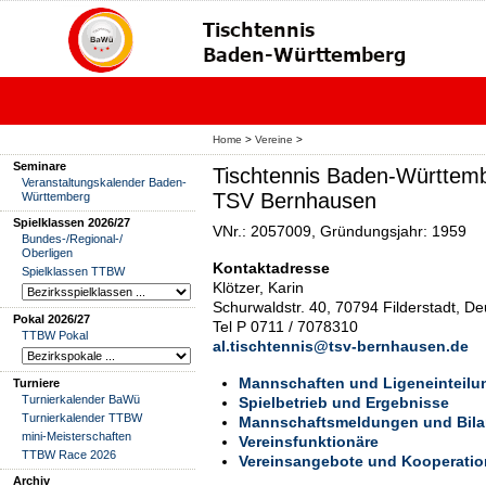
Home
>
Vereine
>
Seminare
Tischtennis Baden-Württemb
Veranstaltungskalender Baden-
TSV Bernhausen
Württemberg
Spielklassen 2026/27
VNr.: 2057009, Gründungsjahr: 1959
Bundes-/Regional-/
Oberligen
Kontaktadresse
Spielklassen TTBW
Klötzer, Karin
Schurwaldstr. 40, 70794 Filderstadt, D
Pokal 2026/27
Tel P 0711 / 7078310
TTBW Pokal
al.tischtennis@tsv-bernhausen.de
Mannschaften und Ligeneinteilu
Turniere
Turnierkalender BaWü
Spielbetrieb und Ergebnisse
Turnierkalender TTBW
Mannschaftsmeldungen und Bil
mini-Meisterschaften
Vereinsfunktionäre
TTBW Race 2026
Vereinsangebote und Kooperati
Archiv