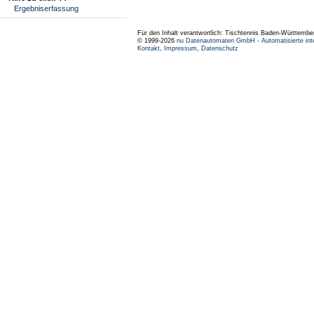
Ergebniserfassung
Für den Inhalt verantwortlich: Tischtennis Baden-Württembe
© 1999-2026
nu Datenautomaten GmbH - Automatisierte int
Kontakt
,
Impressum
,
Datenschutz