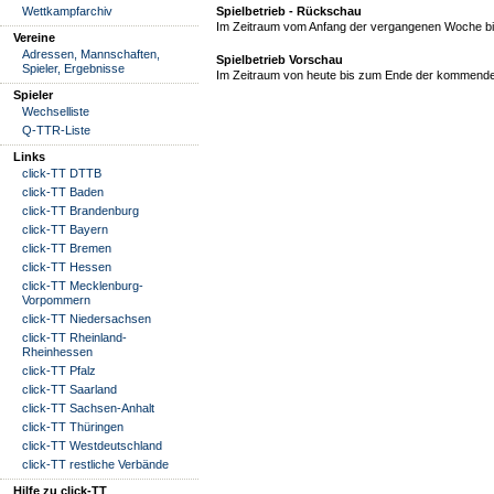
Wettkampfarchiv
Spielbetrieb - Rückschau
Im Zeitraum vom Anfang der vergangenen Woche bis
Vereine
Adressen, Mannschaften,
Spielbetrieb Vorschau
Spieler, Ergebnisse
Im Zeitraum von heute bis zum Ende der kommende
Spieler
Wechselliste
Q-TTR-Liste
Links
click-TT DTTB
click-TT Baden
click-TT Brandenburg
click-TT Bayern
click-TT Bremen
click-TT Hessen
click-TT Mecklenburg-
Vorpommern
click-TT Niedersachsen
click-TT Rheinland-
Rheinhessen
click-TT Pfalz
click-TT Saarland
click-TT Sachsen-Anhalt
click-TT Thüringen
click-TT Westdeutschland
click-TT restliche Verbände
Hilfe zu click-TT