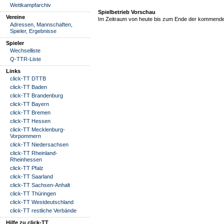
Wettkampfarchiv
Spielbetrieb Vorschau
Vereine
Im Zeitraum von heute bis zum Ende der kommende
Adressen, Mannschaften,
Spieler, Ergebnisse
Spieler
Wechselliste
Q-TTR-Liste
Links
click-TT DTTB
click-TT Baden
click-TT Brandenburg
click-TT Bayern
click-TT Bremen
click-TT Hessen
click-TT Mecklenburg-
Vorpommern
click-TT Niedersachsen
click-TT Rheinland-
Rheinhessen
click-TT Pfalz
click-TT Saarland
click-TT Sachsen-Anhalt
click-TT Thüringen
click-TT Westdeutschland
click-TT restliche Verbände
Hilfe zu click-TT