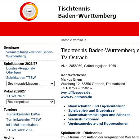
Home
>
Vereine
>
Seminare
Tischtennis Baden-Württemberg e
Veranstaltungskalender Baden-
Württemberg
TV Ostrach
Spielklassen 2026/27
VNr.: 2058080, Gründungsjahr: 1969
Bundes-/Regional-/
Oberligen
Kontaktadresse
Spielklassen TTBW
Markus Briem
Waldberg 12, 88356 Ostrach, Deutschland
Tel P 07585 6250257
Pokal 2026/27
tvo-tt@besoge.de
TTBW Pokal
www.tv-ostrach.de
Mannschaften und Ligeneinteilung
Turniere
Spielbetrieb und Ergebnisse
Turnierkalender BaWü
Mannschaftsmeldungen und Bilanzen
Vereinsfunktionäre
Turnierkalender TTBW
Vereinsangebote und Kooperationen
mini-Meisterschaften
TTBW Race 2026
Spielbetrieb - Rückschau
Im Zeitraum vom Anfang der vergangenen Woche bis
Archiv