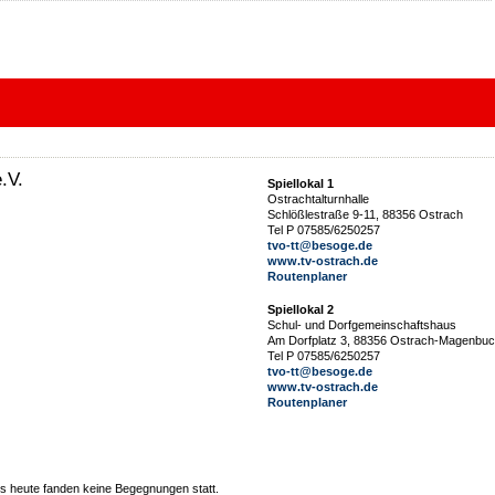
.V.
Spiellokal 1
Ostrachtalturnhalle
Schlößlestraße 9-11, 88356 Ostrach
Tel P 07585/6250257
tvo-tt@besoge.de
www.tv-ostrach.de
Routenplaner
Spiellokal 2
Schul- und Dorfgemeinschaftshaus
Am Dorfplatz 3, 88356 Ostrach-Magenbu
Tel P 07585/6250257
tvo-tt@besoge.de
www.tv-ostrach.de
Routenplaner
 heute fanden keine Begegnungen statt.