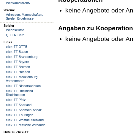
Wettkampfarchiv
keine Angebote oder A
Vereine
Adressen, Mannschaften,
Spieler, Ergebnisse
Spieler
Angaben zu Kooperation
Wechselliste
Q-TTR-Liste
keine Angebote oder A
Links
click-TT DTTB
click-TT Baden
click-TT Brandenburg
click-TT Bayern
click-TT Bremen
click-TT Hessen
click-TT Mecklenburg-
Vorpommern
click-TT Niedersachsen
click-TT Rheinland-
Rheinhessen
click-TT Pfalz
click-TT Saarland
click-TT Sachsen-Anhalt
click-TT Thüringen
click-TT Westdeutschland
click-TT restliche Verbände
Hilfe zu click-TT