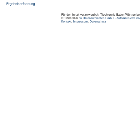
Ergebniserfassung
Für den Inhalt verantwortlich: Tischtennis Baden-Württembe
© 1999-2026
nu Datenautomaten GmbH - Automatisierte int
Kontakt
,
Impressum
,
Datenschutz