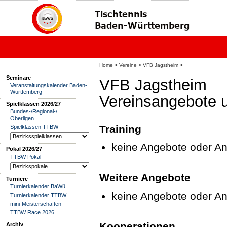
Home
>
Vereine
>
VFB Jagstheim
>
Seminare
VFB Jagstheim
Veranstaltungskalender Baden-
Württemberg
Vereinsangebote 
Spielklassen 2026/27
Bundes-/Regional-/
Oberligen
Training
Spielklassen TTBW
keine Angebote oder An
Pokal 2026/27
TTBW Pokal
Weitere Angebote
Turniere
Turnierkalender BaWü
keine Angebote oder A
Turnierkalender TTBW
mini-Meisterschaften
TTBW Race 2026
Kooperationen
Archiv