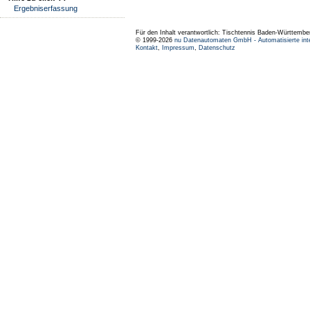
Ergebniserfassung
Für den Inhalt verantwortlich: Tischtennis Baden-Württembe
© 1999-2026
nu Datenautomaten GmbH - Automatisierte int
Kontakt
,
Impressum
,
Datenschutz