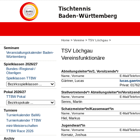
Home
>
Vereine
>
TSV Löchgau
>
Seminare
TSV Löchgau
Veranstaltungskalender Baden-
Württemberg
Vereinsfunktionäre
Spielklassen 2026/27
Bundes-/Regional-/
Abteilungsleiter*in/1. Vorsitzende*r
Oberligen
Name, Vorname
E-Mail/Telefon
Spielklassen TTBW
Gärtner, Lucas
lucas.gaer
Privat: 0176
Pokal 2026/27
Stellvertretende*r Abteilungsleiter*in/Vorsitzend
TTBW Pokal
Name, Vorname
E-Mail/Telefon
Senns, Martin
Schatzmeister*in/Kassenwart*in
Turniere
Name, Vorname
E-Mail/Telefon
Turnierkalender BaWü
Hiel, Markus
Turnierkalender TTBW
Jugendwart*in
mini-Meisterschaften
Name, Vorname
E-Mail/Telefon
TTBW Race 2026
Kornatz, Joshua
Archiv