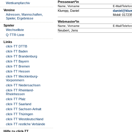
Pressewart*in
Wettkampfarchiv
Name, Vorname
E-Mail/Telefon
Vereine
Klumpp, Daniel
daniel@klu
Adressen, Mannschaften,
Mobil: 01723
Spieler, Ergebnisse
Webmaster*in
Spieler
Name, Vorname
E-Mail/Telefon
Wechselliste
Neubert, Jens
Q-TTR-Liste
Links
click-TT DTTB
click-TT Baden
click-TT Brandenburg
click-TT Bayern
click-TT Bremen
click-TT Hessen
click-TT Mecklenburg-
Vorpommern
click-TT Niedersachsen
click-TT Rheinland-
Rheinhessen
click-TT Pfalz
click-TT Saarland
click-TT Sachsen-Anhalt
click-TT Thüringen
click-TT Westdeutschland
click-TT restliche Verbände
Hilfe zu click-TT