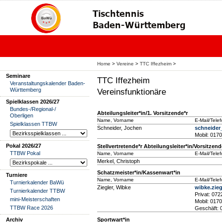
Home
>
Vereine
>
TTC Iffezheim
>
Seminare
TTC Iffezheim
Veranstaltungskalender Baden-
Württemberg
Vereinsfunktionäre
Spielklassen 2026/27
Bundes-/Regional-/
Abteilungsleiter*in/1. Vorsitzende*r
Oberligen
Name, Vorname
E-Mail/Tele
Spielklassen TTBW
Schneider, Jochen
schneider
Mobil: 017
Pokal 2026/27
Stellvertretende*r Abteilungsleiter*in/Vorsitzend
TTBW Pokal
Name, Vorname
E-Mail/Tele
Merkel, Christoph
Schatzmeister*in/Kassenwart*in
Turniere
Name, Vorname
E-Mail/Tele
Turnierkalender BaWü
Ziegler, Wibke
wibke.zie
Turnierkalender TTBW
Privat: 07
mini-Meisterschaften
Mobil: 017
TTBW Race 2026
Geschäft: 
Archiv
Sportwart*in