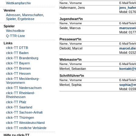
Wettkampfarchiv
Name, Vorname
E-Mail/Tele
Hafermann, Jens
jens_haf
Vereine
Mobil: 017
Adressen, Mannschaften,
Spieler, Ergebnisse
Jugendwart*in
Name, Vorname
E-Mail/Tele
Spieler
Seide, Marcus
marcusse
Wechselliste
Mobil: 017
Q-TTR-Liste
Pressewart*in
Links
Name, Vorname
E-Mail/Tele
click-TT DTTB
Diebold, Marcel
marcel.di
Mobil: 015
click-TT Baden
click-TT Brandenburg
Webmaster*in
click-TT Bayern
Name, Vorname
E-Mail/Tele
click-TT Bremen
Merkel, Sebastian
kontakt@t
click-TT Hessen
Schriftführer*in
click-TT Mecklenburg-
Name, Vorname
E-Mail/Tele
Vorpommern
Merkel, Sophia
sophia@ma
click-TT Niedersachsen
Mobil: 015
click-TT Rheinland-
Rheinhessen
click-TT Pfalz
click-TT Saarland
click-TT Sachsen-Anhalt
click-TT Thüringen
click-TT Westdeutschland
click-TT restliche Verbände
Hilfe zu click-TT