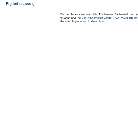
Ergebniserfassung
Für den Inhalt verantwortlich: Tischtennis Baden-Württembe
© 1999-2026
nu Datenautomaten GmbH - Automatisierte int
Kontakt
,
Impressum
,
Datenschutz