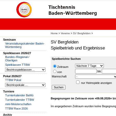
Home
>
Vereine
>
SV Bergfelden
>
Seminare
SV Bergfelden
Veranstaltungskalender Baden-
Württemberg
Spielbetrieb und Ergebnisse
Spielklassen 2026/27
Bundes-/Regional-/
Spielberichte Suchen
Oberligen
Spielklassen TTBW
Zeitraum
bis
von
Pokal 2026/27
Mannschaft
TTBW Pokal
nur Heimspiele anzeigen
Turniere
Turnierkalender BaWü
Begegnungen im Zeitraum vom »09.08.2026« bi
Turnierkalender TTBW
mini-Meisterschaften
Im angegebenen Zeitraum wurden keine Begegnung
TTBW Race 2026
Archiv