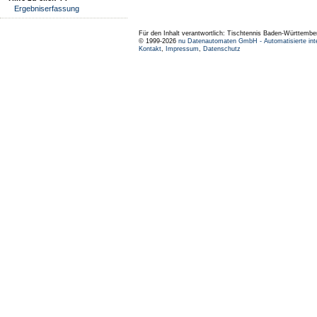
Ergebniserfassung
Für den Inhalt verantwortlich: Tischtennis Baden-Württembe
© 1999-2026
nu Datenautomaten GmbH - Automatisierte int
Kontakt
,
Impressum
,
Datenschutz