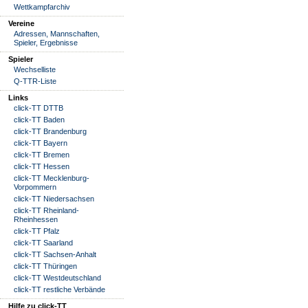
Wettkampfarchiv
Vereine
Adressen, Mannschaften,
Spieler, Ergebnisse
Spieler
Wechselliste
Q-TTR-Liste
Links
click-TT DTTB
click-TT Baden
click-TT Brandenburg
click-TT Bayern
click-TT Bremen
click-TT Hessen
click-TT Mecklenburg-
Vorpommern
click-TT Niedersachsen
click-TT Rheinland-
Rheinhessen
click-TT Pfalz
click-TT Saarland
click-TT Sachsen-Anhalt
click-TT Thüringen
click-TT Westdeutschland
click-TT restliche Verbände
Hilfe zu click-TT