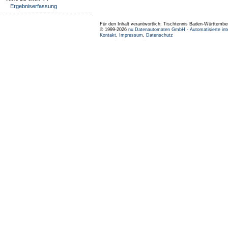
Ergebniserfassung
Für den Inhalt verantwortlich: Tischtennis Baden-Württembe
© 1999-2026
nu Datenautomaten GmbH - Automatisierte int
Kontakt
,
Impressum
,
Datenschutz