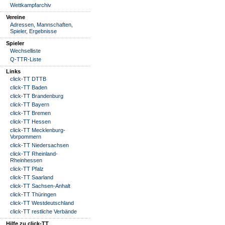
Wettkampfarchiv
Vereine
Adressen, Mannschaften,
Spieler, Ergebnisse
Spieler
Wechselliste
Q-TTR-Liste
Links
click-TT DTTB
click-TT Baden
click-TT Brandenburg
click-TT Bayern
click-TT Bremen
click-TT Hessen
click-TT Mecklenburg-
Vorpommern
click-TT Niedersachsen
click-TT Rheinland-
Rheinhessen
click-TT Pfalz
click-TT Saarland
click-TT Sachsen-Anhalt
click-TT Thüringen
click-TT Westdeutschland
click-TT restliche Verbände
Hilfe zu click-TT