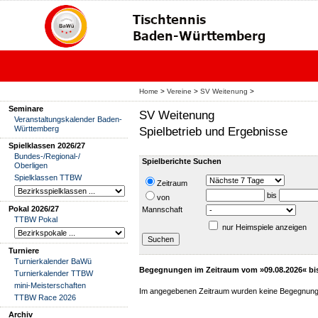
Home
>
Vereine
>
SV Weitenung
>
Seminare
SV Weitenung
Veranstaltungskalender Baden-
Württemberg
Spielbetrieb und Ergebnisse
Spielklassen 2026/27
Bundes-/Regional-/
Spielberichte Suchen
Oberligen
Spielklassen TTBW
Zeitraum
bis
von
Pokal 2026/27
Mannschaft
TTBW Pokal
nur Heimspiele anzeigen
Turniere
Turnierkalender BaWü
Begegnungen im Zeitraum vom »09.08.2026« bi
Turnierkalender TTBW
mini-Meisterschaften
Im angegebenen Zeitraum wurden keine Begegnung
TTBW Race 2026
Archiv