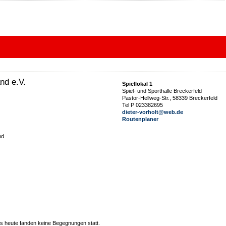
nd e.V.
Spiellokal 1
Spiel- und Sporthalle Breckerfeld
Pastor-Hellweg-Str., 58339 Breckerfeld
Tel P 023382695
dieter-vorholt@web.de
Routenplaner
nd
 heute fanden keine Begegnungen statt.