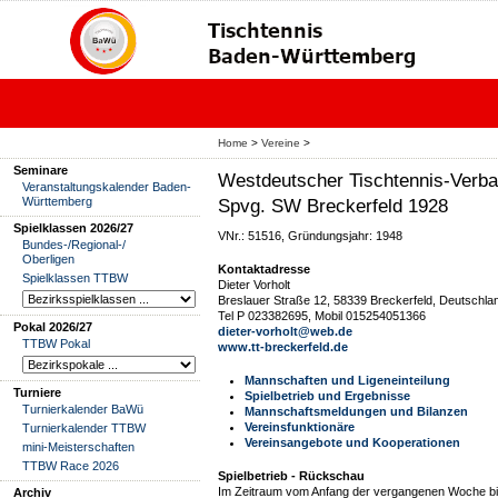
Home
>
Vereine
>
Seminare
Westdeutscher Tischtennis-Verba
Veranstaltungskalender Baden-
Württemberg
Spvg. SW Breckerfeld 1928
Spielklassen 2026/27
VNr.: 51516, Gründungsjahr: 1948
Bundes-/Regional-/
Oberligen
Kontaktadresse
Spielklassen TTBW
Dieter Vorholt
Breslauer Straße 12, 58339 Breckerfeld, Deutschla
Tel P 023382695, Mobil 015254051366
Pokal 2026/27
dieter-vorholt@web.de
TTBW Pokal
www.tt-breckerfeld.de
Mannschaften und Ligeneinteilung
Turniere
Spielbetrieb und Ergebnisse
Turnierkalender BaWü
Mannschaftsmeldungen und Bilanzen
Vereinsfunktionäre
Turnierkalender TTBW
Vereinsangebote und Kooperationen
mini-Meisterschaften
TTBW Race 2026
Spielbetrieb - Rückschau
Im Zeitraum vom Anfang der vergangenen Woche bis
Archiv