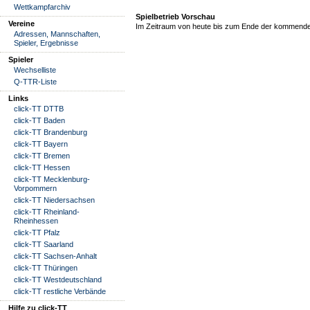
Wettkampfarchiv
Spielbetrieb Vorschau
Vereine
Im Zeitraum von heute bis zum Ende der kommende
Adressen, Mannschaften,
Spieler, Ergebnisse
Spieler
Wechselliste
Q-TTR-Liste
Links
click-TT DTTB
click-TT Baden
click-TT Brandenburg
click-TT Bayern
click-TT Bremen
click-TT Hessen
click-TT Mecklenburg-
Vorpommern
click-TT Niedersachsen
click-TT Rheinland-
Rheinhessen
click-TT Pfalz
click-TT Saarland
click-TT Sachsen-Anhalt
click-TT Thüringen
click-TT Westdeutschland
click-TT restliche Verbände
Hilfe zu click-TT