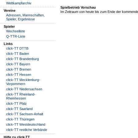
Wettkampfarchiv
Spielbetrieb Vorschau
Vereine
Im Zeitraum von heute bis zum Ende der kommende
Adressen, Mannschaften,
Spieler, Ergebnisse
Spieler
Wechselliste
Q-TTR-Liste
Links
click-TT DTTB
click-TT Baden
click-TT Brandenburg
click-TT Bayern
click-TT Bremen
click-TT Hessen
click-TT Mecklenburg-
Vorpommern
click-TT Niedersachsen
click-TT Rheinland-
Rheinhessen
click-TT Pfalz
click-TT Saarland
click-TT Sachsen-Anhalt
click-TT Thüringen
click-TT Westdeutschland
click-TT restliche Verbände
Hilfe zu click-TT