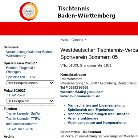
Home
>
Vereine
>
Seminare
Westdeutscher Tischtennis-Verba
Veranstaltungskalender Baden-
Württemberg
Sportverein Bommern 05
Spielklassen 2026/27
VNr.: 51503, Gründungsjahr: 1971
Bundes-/Regional-/
Oberligen
Kontaktadresse
Spielklassen TTBW
Ralf Woesthoff
Rheinsbergring 15, 59387 Ascheberg, Deutschland
Tel P 02593 98568
Pokal 2026/27
woesthoff.ralf@gmail.com
TTBW Pokal
www.sv-bommern-05.de
Mannschaften und Ligeneinteilung
Turniere
Spielbetrieb und Ergebnisse
Turnierkalender BaWü
Mannschaftsmeldungen und Bilanzen
Vereinsfunktionäre
Turnierkalender TTBW
Vereinsangebote und Kooperationen
mini-Meisterschaften
TTBW Race 2026
Spielbetrieb - Rückschau
Im Zeitraum vom Anfang der vergangenen Woche bis
Archiv