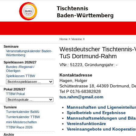
Home
>
Vereine
>
Seminare
Westdeutscher Tischtennis-
Veranstaltungskalender Baden-
TuS Dortmund-Rahm
Württemberg
Spielklassen 2026/27
VNr.: 51223, Gründungsjahr: -
Bundes-/Regional-/
Oberligen
Kontaktadresse
Spielklassen TTBW
Hagen, Holger
Schüttestrasse 18, 44369 Dortmund, D
Pokal 2026/27
Tel P 0176-68382828
TTBW Pokal
tus.rahm@gmail.com
Mannschaften und Ligeneinteilu
Turniere
Turnierkalender BaWü
Spielbetrieb und Ergebnisse
Turnierkalender TTBW
Mannschaftsmeldungen und Bil
mini-Meisterschaften
Vereinsfunktionäre
TTBW Race 2026
Vereinsangebote und Kooperati
Archiv