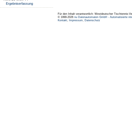
Ergebniserfassung
Für den Inhalt verantwortlich: Westdeutscher Tischtennis-V
© 1999-2026
nu Datenautomaten GmbH - Automatisierte int
Kontakt
,
Impressum
,
Datenschutz