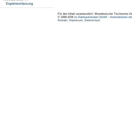
Ergebniserfassung
Für den Inhalt verantwortlich: Westdeutscher Tischtennis-V
© 1999-2026
nu Datenautomaten GmbH - Automatisierte int
Kontakt
,
Impressum
,
Datenschutz