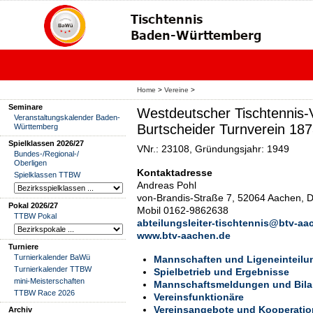
Home
>
Vereine
>
Seminare
Westdeutscher Tischtennis-
Veranstaltungskalender Baden-
Burtscheider Turnverein 18
Württemberg
Spielklassen 2026/27
VNr.: 23108, Gründungsjahr: 1949
Bundes-/Regional-/
Oberligen
Kontaktadresse
Spielklassen TTBW
Andreas Pohl
von-Brandis-Straße 7, 52064 Aachen, 
Pokal 2026/27
Mobil 0162-9862638
TTBW Pokal
abteilungsleiter-tischtennis@btv-aa
www.btv-aachen.de
Turniere
Turnierkalender BaWü
Mannschaften und Ligeneinteilu
Turnierkalender TTBW
Spielbetrieb und Ergebnisse
mini-Meisterschaften
Mannschaftsmeldungen und Bil
TTBW Race 2026
Vereinsfunktionäre
Vereinsangebote und Kooperati
Archiv