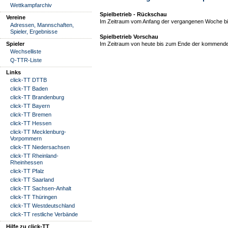
Wettkampfarchiv
Spielbetrieb - Rückschau
Vereine
Im Zeitraum vom Anfang der vergangenen Woche bis
Adressen, Mannschaften,
Spieler, Ergebnisse
Spielbetrieb Vorschau
Spieler
Im Zeitraum von heute bis zum Ende der kommende
Wechselliste
Q-TTR-Liste
Links
click-TT DTTB
click-TT Baden
click-TT Brandenburg
click-TT Bayern
click-TT Bremen
click-TT Hessen
click-TT Mecklenburg-
Vorpommern
click-TT Niedersachsen
click-TT Rheinland-
Rheinhessen
click-TT Pfalz
click-TT Saarland
click-TT Sachsen-Anhalt
click-TT Thüringen
click-TT Westdeutschland
click-TT restliche Verbände
Hilfe zu click-TT