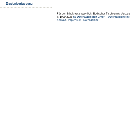
Ergebniserfassung
Für den Inhalt verantwortlich: Badischer Tischtennis-Verband
© 1999-2026
nu Datenautomaten GmbH - Automatisierte int
Kontakt
,
Impressum
,
Datenschutz