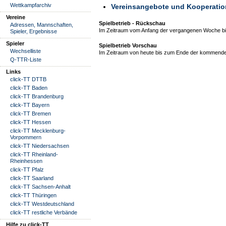
Wettkampfarchiv
Vereinsangebote und Kooperati
Vereine
Spielbetrieb - Rückschau
Adressen, Mannschaften,
Im Zeitraum vom Anfang der vergangenen Woche bis
Spieler, Ergebnisse
Spieler
Spielbetrieb Vorschau
Wechselliste
Im Zeitraum von heute bis zum Ende der kommende
Q-TTR-Liste
Links
click-TT DTTB
click-TT Baden
click-TT Brandenburg
click-TT Bayern
click-TT Bremen
click-TT Hessen
click-TT Mecklenburg-
Vorpommern
click-TT Niedersachsen
click-TT Rheinland-
Rheinhessen
click-TT Pfalz
click-TT Saarland
click-TT Sachsen-Anhalt
click-TT Thüringen
click-TT Westdeutschland
click-TT restliche Verbände
Hilfe zu click-TT