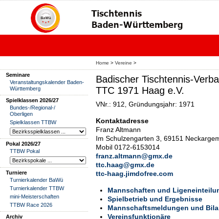
Home
>
Vereine
>
Seminare
Badischer Tischtennis-Verba
Veranstaltungskalender Baden-
TTC 1971 Haag e.V.
Württemberg
Spielklassen 2026/27
VNr.: 912, Gründungsjahr: 1971
Bundes-/Regional-/
Oberligen
Kontaktadresse
Spielklassen TTBW
Franz Altmann
Im Schulzengarten 3, 69151 Neckargem
Pokal 2026/27
Mobil 0172-6153014
TTBW Pokal
franz.altmann@gmx.de
ttc.haag@gmx.de
Turniere
ttc-haag.jimdofree.com
Turnierkalender BaWü
Turnierkalender TTBW
Mannschaften und Ligeneinteilu
mini-Meisterschaften
Spielbetrieb und Ergebnisse
TTBW Race 2026
Mannschaftsmeldungen und Bil
Vereinsfunktionäre
Archiv