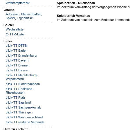
Wettkampfarchiv
Spielbetrieb - Rückschau
Im Zeitraum vom Anfang der vergangenen Woche bis
Vereine
Adressen, Mannschaften,
Spielbetrieb Vorschau
Spieler, Ergebnisse
Im Zeitraum von heute bis zum Ende der kommende
Spieler
Wechselliste
Q-TTR-Liste
Links
click-TT DTTB
click-TT Baden
click-TT Brandenburg
click-TT Bayern
click-TT Bremen
click-TT Hessen
click-TT Mecklenburg-
Vorpommern
click-TT Niedersachsen
click-TT Rheinland-
Rheinhessen
click-TT Pfalz
click-TT Saarland
click-TT Sachsen-Anhalt
click-TT Thüringen
click-TT Westdeutschland
click-TT restliche Verbände
Hilfe zu click-TT