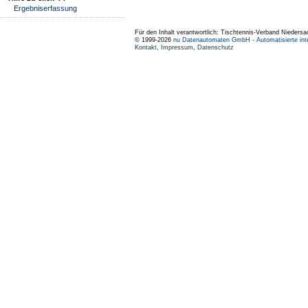
Ergebniserfassung
Für den Inhalt verantwortlich: Tischtennis-Verband Niedersa
© 1999-2026
nu Datenautomaten GmbH - Automatisierte int
Kontakt
,
Impressum
,
Datenschutz