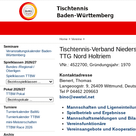
Home
>
Vereine
>
Seminare
Tischtennis-Verband Nieder
Veranstaltungskalender Baden-
TTG Nord Holtriem
Württemberg
Spielklassen 2026/27
VNr.: 4522700, Gründungsjahr: 1970
Bundes-/Regional-/
Oberligen
Kontaktadresse
Spielklassen TTBW
Bienert, Thomas
Langeoogstr. 9, 26409 Wittmund, Deut
Pokal 2026/27
Tel P 04462 209663
TTBW Pokal
bino@ewetel.net
Mannschaften und Ligeneinteilu
Turniere
Turnierkalender BaWü
Spielbetrieb und Ergebnisse
Turnierkalender TTBW
Mannschaftsmeldungen und Bil
mini-Meisterschaften
Vereinsfunktionäre
TTBW Race 2026
Vereinsangebote und Kooperati
Archiv