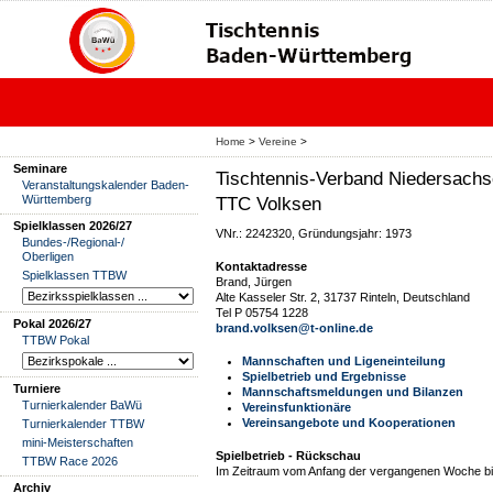
Home
>
Vereine
>
Seminare
Tischtennis-Verband Niedersachs
Veranstaltungskalender Baden-
Württemberg
TTC Volksen
Spielklassen 2026/27
VNr.: 2242320, Gründungsjahr: 1973
Bundes-/Regional-/
Oberligen
Kontaktadresse
Spielklassen TTBW
Brand, Jürgen
Alte Kasseler Str. 2, 31737 Rinteln, Deutschland
Tel P 05754 1228
Pokal 2026/27
brand.volksen@t-online.de
TTBW Pokal
Mannschaften und Ligeneinteilung
Spielbetrieb und Ergebnisse
Turniere
Mannschaftsmeldungen und Bilanzen
Turnierkalender BaWü
Vereinsfunktionäre
Vereinsangebote und Kooperationen
Turnierkalender TTBW
mini-Meisterschaften
Spielbetrieb - Rückschau
TTBW Race 2026
Im Zeitraum vom Anfang der vergangenen Woche bis
Archiv