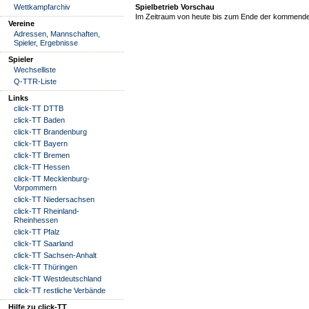
Wettkampfarchiv
Spielbetrieb Vorschau
Im Zeitraum von heute bis zum Ende der kommende
Vereine
Adressen, Mannschaften,
Spieler, Ergebnisse
Spieler
Wechselliste
Q-TTR-Liste
Links
click-TT DTTB
click-TT Baden
click-TT Brandenburg
click-TT Bayern
click-TT Bremen
click-TT Hessen
click-TT Mecklenburg-
Vorpommern
click-TT Niedersachsen
click-TT Rheinland-
Rheinhessen
click-TT Pfalz
click-TT Saarland
click-TT Sachsen-Anhalt
click-TT Thüringen
click-TT Westdeutschland
click-TT restliche Verbände
Hilfe zu click-TT