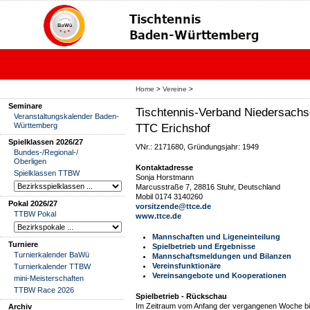
Home
>
Vereine
>
Seminare
Tischtennis-Verband Niedersachs
Veranstaltungskalender Baden-
Württemberg
TTC Erichshof
Spielklassen 2026/27
VNr.: 2171680, Gründungsjahr: 1949
Bundes-/Regional-/
Oberligen
Kontaktadresse
Spielklassen TTBW
Sonja Horstmann
Marcusstraße 7, 28816 Stuhr, Deutschland
Mobil 0174 3140260
Pokal 2026/27
vorsitzende@ttce.de
TTBW Pokal
www.ttce.de
Mannschaften und Ligeneinteilung
Turniere
Spielbetrieb und Ergebnisse
Turnierkalender BaWü
Mannschaftsmeldungen und Bilanzen
Vereinsfunktionäre
Turnierkalender TTBW
Vereinsangebote und Kooperationen
mini-Meisterschaften
TTBW Race 2026
Spielbetrieb - Rückschau
Im Zeitraum vom Anfang der vergangenen Woche bis
Archiv