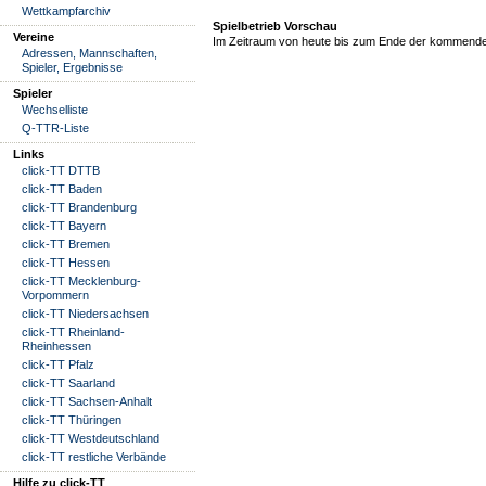
Wettkampfarchiv
Spielbetrieb Vorschau
Vereine
Im Zeitraum von heute bis zum Ende der kommende
Adressen, Mannschaften,
Spieler, Ergebnisse
Spieler
Wechselliste
Q-TTR-Liste
Links
click-TT DTTB
click-TT Baden
click-TT Brandenburg
click-TT Bayern
click-TT Bremen
click-TT Hessen
click-TT Mecklenburg-
Vorpommern
click-TT Niedersachsen
click-TT Rheinland-
Rheinhessen
click-TT Pfalz
click-TT Saarland
click-TT Sachsen-Anhalt
click-TT Thüringen
click-TT Westdeutschland
click-TT restliche Verbände
Hilfe zu click-TT