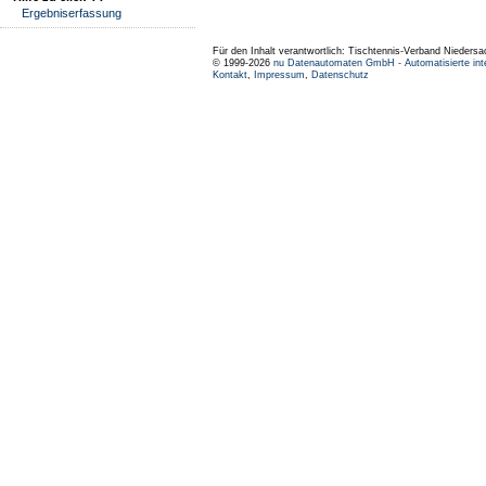
Ergebniserfassung
Für den Inhalt verantwortlich: Tischtennis-Verband Niedersa
© 1999-2026
nu Datenautomaten GmbH - Automatisierte int
Kontakt
,
Impressum
,
Datenschutz