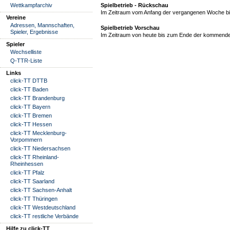
Wettkampfarchiv
Spielbetrieb - Rückschau
Im Zeitraum vom Anfang der vergangenen Woche bis
Vereine
Adressen, Mannschaften,
Spielbetrieb Vorschau
Spieler, Ergebnisse
Im Zeitraum von heute bis zum Ende der kommende
Spieler
Wechselliste
Q-TTR-Liste
Links
click-TT DTTB
click-TT Baden
click-TT Brandenburg
click-TT Bayern
click-TT Bremen
click-TT Hessen
click-TT Mecklenburg-
Vorpommern
click-TT Niedersachsen
click-TT Rheinland-
Rheinhessen
click-TT Pfalz
click-TT Saarland
click-TT Sachsen-Anhalt
click-TT Thüringen
click-TT Westdeutschland
click-TT restliche Verbände
Hilfe zu click-TT