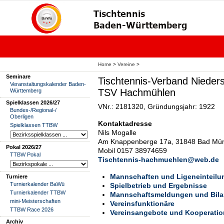
Home
>
Vereine
>
Seminare
Tischtennis-Verband Nieder
Veranstaltungskalender Baden-
TSV Hachmühlen
Württemberg
Spielklassen 2026/27
VNr.: 2181320, Gründungsjahr: 1922
Bundes-/Regional-/
Oberligen
Kontaktadresse
Spielklassen TTBW
Nils Mogalle
Am Knappenberge 17a, 31848 Bad Mün
Pokal 2026/27
Mobil 0157 38974659
TTBW Pokal
Tischtennis-hachmuehlen@web.de
Mannschaften und Ligeneinteilu
Turniere
Turnierkalender BaWü
Spielbetrieb und Ergebnisse
Turnierkalender TTBW
Mannschaftsmeldungen und Bil
mini-Meisterschaften
Vereinsfunktionäre
TTBW Race 2026
Vereinsangebote und Kooperati
Archiv