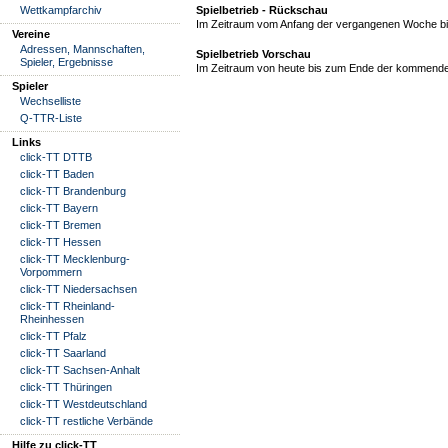
Wettkampfarchiv
Spielbetrieb - Rückschau
Im Zeitraum vom Anfang der vergangenen Woche bis
Vereine
Adressen, Mannschaften,
Spielbetrieb Vorschau
Spieler, Ergebnisse
Im Zeitraum von heute bis zum Ende der kommende
Spieler
Wechselliste
Q-TTR-Liste
Links
click-TT DTTB
click-TT Baden
click-TT Brandenburg
click-TT Bayern
click-TT Bremen
click-TT Hessen
click-TT Mecklenburg-
Vorpommern
click-TT Niedersachsen
click-TT Rheinland-
Rheinhessen
click-TT Pfalz
click-TT Saarland
click-TT Sachsen-Anhalt
click-TT Thüringen
click-TT Westdeutschland
click-TT restliche Verbände
Hilfe zu click-TT