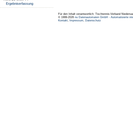
Ergebniserfassung
Für den Inhalt verantwortlich: Tischtennis-Verband Niedersa
© 1999-2026
nu Datenautomaten GmbH - Automatisierte int
Kontakt
,
Impressum
,
Datenschutz