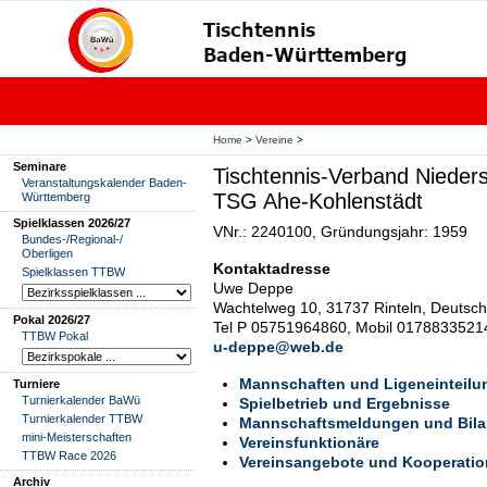
Home
>
Vereine
>
Seminare
Tischtennis-Verband Nieder
Veranstaltungskalender Baden-
TSG Ahe-Kohlenstädt
Württemberg
Spielklassen 2026/27
VNr.: 2240100, Gründungsjahr: 1959
Bundes-/Regional-/
Oberligen
Kontaktadresse
Spielklassen TTBW
Uwe Deppe
Wachtelweg 10, 31737 Rinteln, Deutsch
Pokal 2026/27
Tel P 05751964860, Mobil 0178833521
TTBW Pokal
u-deppe@web.de
Mannschaften und Ligeneinteilu
Turniere
Turnierkalender BaWü
Spielbetrieb und Ergebnisse
Turnierkalender TTBW
Mannschaftsmeldungen und Bil
mini-Meisterschaften
Vereinsfunktionäre
TTBW Race 2026
Vereinsangebote und Kooperati
Archiv