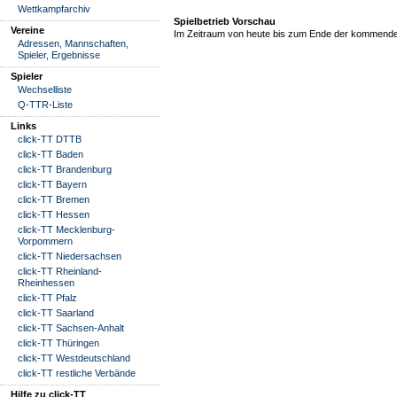
Wettkampfarchiv
Spielbetrieb Vorschau
Vereine
Im Zeitraum von heute bis zum Ende der kommende
Adressen, Mannschaften,
Spieler, Ergebnisse
Spieler
Wechselliste
Q-TTR-Liste
Links
click-TT DTTB
click-TT Baden
click-TT Brandenburg
click-TT Bayern
click-TT Bremen
click-TT Hessen
click-TT Mecklenburg-
Vorpommern
click-TT Niedersachsen
click-TT Rheinland-
Rheinhessen
click-TT Pfalz
click-TT Saarland
click-TT Sachsen-Anhalt
click-TT Thüringen
click-TT Westdeutschland
click-TT restliche Verbände
Hilfe zu click-TT