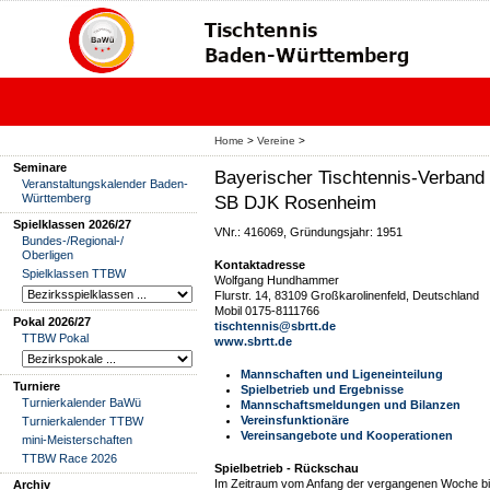
Home
>
Vereine
>
Seminare
Bayerischer Tischtennis-Verband 
Veranstaltungskalender Baden-
Württemberg
SB DJK Rosenheim
Spielklassen 2026/27
VNr.: 416069, Gründungsjahr: 1951
Bundes-/Regional-/
Oberligen
Kontaktadresse
Spielklassen TTBW
Wolfgang Hundhammer
Flurstr. 14, 83109 Großkarolinenfeld, Deutschland
Mobil 0175-8111766
Pokal 2026/27
tischtennis@sbrtt.de
TTBW Pokal
www.sbrtt.de
Mannschaften und Ligeneinteilung
Turniere
Spielbetrieb und Ergebnisse
Turnierkalender BaWü
Mannschaftsmeldungen und Bilanzen
Vereinsfunktionäre
Turnierkalender TTBW
Vereinsangebote und Kooperationen
mini-Meisterschaften
TTBW Race 2026
Spielbetrieb - Rückschau
Im Zeitraum vom Anfang der vergangenen Woche bis
Archiv