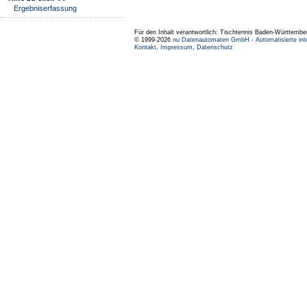
Ergebniserfassung
Für den Inhalt verantwortlich: Tischtennis Baden-Württembe
© 1999-2026
nu Datenautomaten GmbH - Automatisierte int
Kontakt
,
Impressum
,
Datenschutz