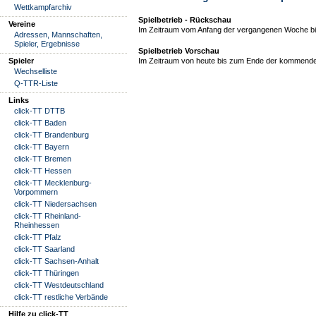
Wettkampfarchiv
Spielbetrieb - Rückschau
Vereine
Im Zeitraum vom Anfang der vergangenen Woche bis
Adressen, Mannschaften,
Spieler, Ergebnisse
Spielbetrieb Vorschau
Spieler
Im Zeitraum von heute bis zum Ende der kommende
Wechselliste
Q-TTR-Liste
Links
click-TT DTTB
click-TT Baden
click-TT Brandenburg
click-TT Bayern
click-TT Bremen
click-TT Hessen
click-TT Mecklenburg-
Vorpommern
click-TT Niedersachsen
click-TT Rheinland-
Rheinhessen
click-TT Pfalz
click-TT Saarland
click-TT Sachsen-Anhalt
click-TT Thüringen
click-TT Westdeutschland
click-TT restliche Verbände
Hilfe zu click-TT