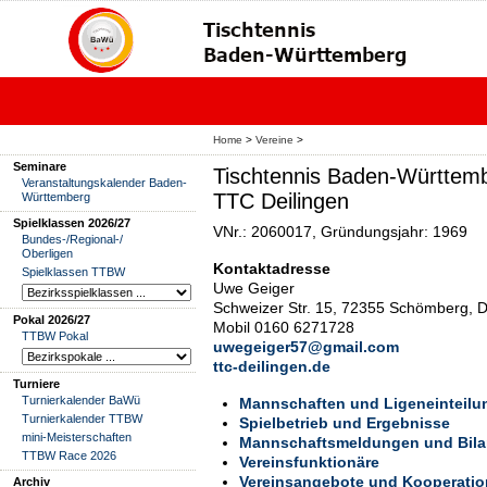
Home
>
Vereine
>
Seminare
Tischtennis Baden-Württemb
Veranstaltungskalender Baden-
TTC Deilingen
Württemberg
Spielklassen 2026/27
VNr.: 2060017, Gründungsjahr: 1969
Bundes-/Regional-/
Oberligen
Kontaktadresse
Spielklassen TTBW
Uwe Geiger
Schweizer Str. 15, 72355 Schömberg, 
Pokal 2026/27
Mobil 0160 6271728
TTBW Pokal
uwegeiger57@gmail.com
ttc-deilingen.de
Turniere
Turnierkalender BaWü
Mannschaften und Ligeneinteilu
Turnierkalender TTBW
Spielbetrieb und Ergebnisse
mini-Meisterschaften
Mannschaftsmeldungen und Bil
TTBW Race 2026
Vereinsfunktionäre
Vereinsangebote und Kooperati
Archiv