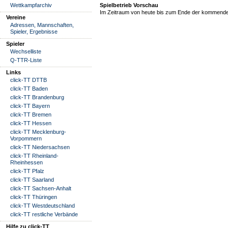
Wettkampfarchiv
Spielbetrieb Vorschau
Im Zeitraum von heute bis zum Ende der kommende
Vereine
Adressen, Mannschaften,
Spieler, Ergebnisse
Spieler
Wechselliste
Q-TTR-Liste
Links
click-TT DTTB
click-TT Baden
click-TT Brandenburg
click-TT Bayern
click-TT Bremen
click-TT Hessen
click-TT Mecklenburg-
Vorpommern
click-TT Niedersachsen
click-TT Rheinland-
Rheinhessen
click-TT Pfalz
click-TT Saarland
click-TT Sachsen-Anhalt
click-TT Thüringen
click-TT Westdeutschland
click-TT restliche Verbände
Hilfe zu click-TT