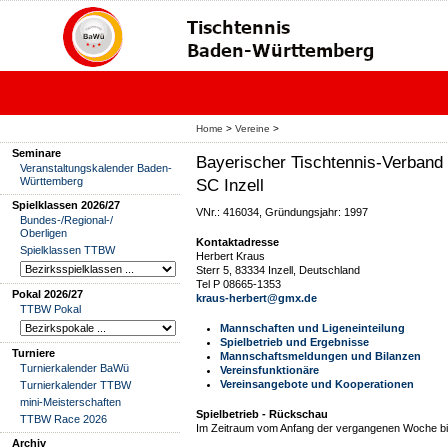
Home
>
Vereine
>
Seminare
Bayerischer Tischtennis-Verband 
Veranstaltungskalender Baden-
Württemberg
SC Inzell
Spielklassen 2026/27
VNr.: 416034, Gründungsjahr: 1997
Bundes-/Regional-/
Oberligen
Kontaktadresse
Spielklassen TTBW
Herbert Kraus
Sterr 5, 83334 Inzell, Deutschland
Tel P 08665-1353
Pokal 2026/27
kraus-herbert@gmx.de
TTBW Pokal
Mannschaften und Ligeneinteilung
Spielbetrieb und Ergebnisse
Turniere
Mannschaftsmeldungen und Bilanzen
Turnierkalender BaWü
Vereinsfunktionäre
Vereinsangebote und Kooperationen
Turnierkalender TTBW
mini-Meisterschaften
Spielbetrieb - Rückschau
TTBW Race 2026
Im Zeitraum vom Anfang der vergangenen Woche bis
Archiv