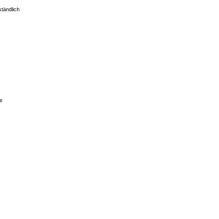
tändlich
le