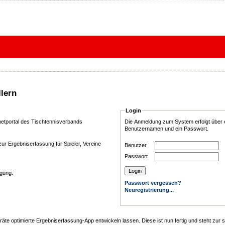
lern
Login
rnetportal des Tischtennisverbands
Die Anmeldung zum System erfolgt über 
Benutzernamen und ein Passwort.
ur Ergebniserfassung für Spieler, Vereine
Benutzer
Passwort
ügung:
Passwort vergessen?
Neuregistrierung...
eräte optimierte Ergebniserfassung-App entwickeln lassen. Diese ist nun fertig und steht zur s