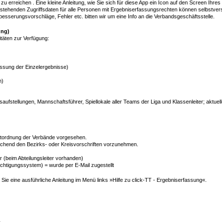
zu erreichen . Eine kleine Anleitung, wie Sie sich für diese App ein Icon auf den Screen Ihres
estehenden Zugriffsdaten für alle Personen mit Ergebniserfassungsrechten können selbstvers
esserungsvorschläge, Fehler etc. bitten wir um eine Info an die Verbandsgeschäftsstelle.
ung)
täten zur Verfügung:
ssung der Einzelergebnisse)
n)
aufstellungen, Mannschaftsführer, Spiellokale aller Teams der Liga und Klassenleiter; aktuel
ortordnung der Verbände vorgesehen.
echend den Bezirks- oder Kreisvorschriften vorzunehmen.
 (beim Abteilungsleiter vorhanden)
chtigungssystem) = wurde per E-Mail zugestellt
ie eine ausführliche Anleitung im Menü links »Hilfe zu click-TT - Ergebniserfassung«.