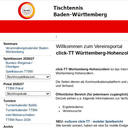
/
Seminare
Willkommen zum Vereinsportal
Veranstaltungskalender Baden-
Württemberg
click-TT Württemberg-Hohenzol
Spielklassen 2026/27
Bundes-/Regional-/
Oberligen
click-TT Württemberg-Hohenzollern
ist das Inte
Spielklassen TTBW
Württemberg-Hohenzollern.
Die Seiten dienen als Kommunikationsplattform und z
Pokal 2026/27
und Verband.
TTBW Pokal
Öffentlicher Bereich (für jedermann zugänglich)
Derzeit stehen u.a. folgende Informationen zur Verf
Turniere
Turnierkalender BaWü
Ergebnisdienst
Turnierkalender TTBW
Vereinssuche
mini-Meisterschaften
TTBW Race 2026
NEU:
nuScore click-TT - mobiler Spielbericht
Wie bereits avisiert, haben wir eine für mobile Endg
Archiv