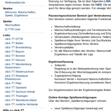
Nutzung zur Verfügung. Sie ist über folgenden
LINK
Wettkampfarchiv
Smartphones legen können, finden Sie
HIER
. Die b
auch für diese App genutzt werden. Für etwaige Verb
Vereine
Adressen, Mannschaften,
Spieler, Ergebnisse
Passwortgeschützter Bereich (per Vereinskenn
Den Vereinen stehen außerdem folgende Funktionali
Spieler
Wechselliste
Mannschaftsmeldung
Q-TTR-Liste
Mannschaftsaufstellungen und Terminwünsche
Ergebniserfassung (Schnellerfassung und Erfa
Links
Vereinsdaten (Abteilungsleiter-Adresse, Hallen)
click-TT DTTB
Spielberechtigte Ihres Vereins (mit Suchfunktio
click-TT Baden
Spielberechtigungsliste Ihres Vereins
click-TT Brandenburg
Vereinsspielplan
für alle Mannschaften des Vereins: Mannschafts
click-TT Bayern
Ergebnisse und Tabelle der Liga
click-TT Bremen
click-TT Hessen
Ergebniserfassung
click-TT Mecklenburg-
Zeitpunkt
Vorpommern
Regelung ist in der Wettspielordnung oder Sp
click-TT Niedersachsen
Die Erfassung der Wochentagspiele ist entspr
Zugangsberechtigung
click-TT Rheinland-
Rheinhessen
Kennwort Verein = Kennwort Mannschaftsführer
Kennwort Ergebniserfassung (erweitertes Bere
click-TT Pfalz
click-TT Saarland
Zur Vorgehensweise bei der Ergebniseingabe finden S
click-TT Sachsen-Anhalt
click-TT Thüringen
Online-Anträge Spielberechtigungen
click-TT Westdeutschland
Über den Bereich „Spielberechtigungen“ können
click-TT restliche Verbände
neue Spielberechtigungen beantragt und
Hilfe zu click-TT