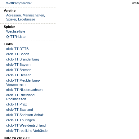
Wettkampfarchiv
weit
Vereine
Adressen, Mannschaften,
Spieler, Ergebnisse
Spieler
Wechselliste
Q-TTR-Liste
Links
click-TT DTTB
click-TT Baden
click-TT Brandenburg
click-TT Bayern
click-TT Bremen
click-TT Hessen
click-TT Mecklenburg-
Vorpommern
click-TT Niedersachsen
click-TT Rheinland-
Rheinhessen
click-TT Pfalz
click-TT Saarland
click-TT Sachsen-Anhalt
click-TT Thüringen
click-TT Westdeutschland
click-TT restliche Verbände
Hilfe zu click-TT