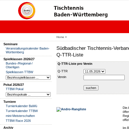
Home
>
Seminare
Südbadischer Tischtennis-Verban
Veranstaltungskalender Baden-
Württemberg
Q-TTR-Liste
Spielklassen 2026/27
Bundes-/Regional-/
Q-TTR-Liste pro Verein
Oberligen
Q-TTR
Spielklassen TTBW
Verein
Pokal 2026/27
TTBW Pokal
Turniere
Turnierkalender BaWü
Die 
Turnierkalender TTBW
öffe
mini-Meisterschaften
Regi
offi
TTBW Race 2026
Archiv
Im R