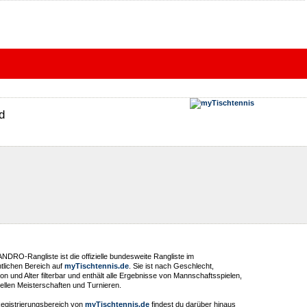
d
ANDRO-Rangliste ist die offizielle bundesweite Rangliste im
ntlichen Bereich auf
myTischtennis.de
. Sie ist nach Geschlecht,
on und Alter filterbar und enthält alle Ergebnisse von Mannschaftsspielen,
ziellen Meisterschaften und Turnieren.
egistrierungsbereich von
myTischtennis.de
findest du darüber hinaus