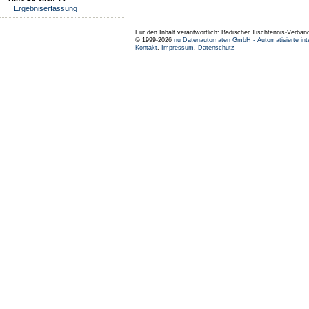
Ergebniserfassung
Für den Inhalt verantwortlich: Badischer Tischtennis-Verband
© 1999-2026
nu Datenautomaten GmbH - Automatisierte int
Kontakt
,
Impressum
,
Datenschutz