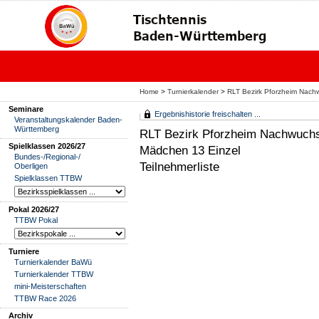
Home
>
Turnierkalender
>
RLT Bezirk Pforzheim Nach
Seminare
Ergebnishistorie freischalten ...
Veranstaltungskalender Baden-
Württemberg
RLT Bezirk Pforzheim Nachwuch
Spielklassen 2026/27
Mädchen 13 Einzel
Bundes-/Regional-/
Teilnehmerliste
Oberligen
Spielklassen TTBW
Pokal 2026/27
TTBW Pokal
Turniere
Turnierkalender BaWü
Turnierkalender TTBW
mini-Meisterschaften
TTBW Race 2026
Archiv