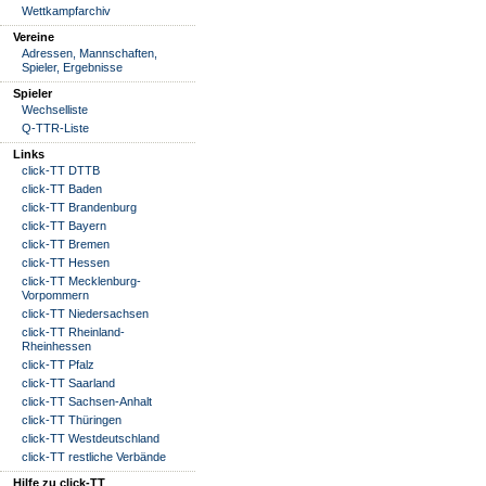
Wettkampfarchiv
Vereine
Adressen, Mannschaften,
Spieler, Ergebnisse
Spieler
Wechselliste
Q-TTR-Liste
Links
click-TT DTTB
click-TT Baden
click-TT Brandenburg
click-TT Bayern
click-TT Bremen
click-TT Hessen
click-TT Mecklenburg-
Vorpommern
click-TT Niedersachsen
click-TT Rheinland-
Rheinhessen
click-TT Pfalz
click-TT Saarland
click-TT Sachsen-Anhalt
click-TT Thüringen
click-TT Westdeutschland
click-TT restliche Verbände
Hilfe zu click-TT