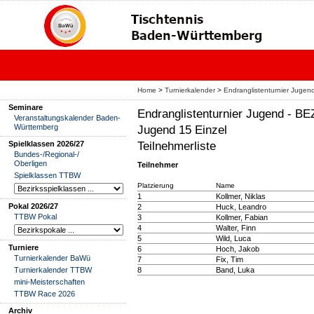
Home
>
Turnierkalender
>
Endranglistenturnier Jug
Seminare
Endranglistenturnier Jugend -
Veranstaltungskalender Baden-
Württemberg
Jugend 15 Einzel
Teilnehmerliste
Spielklassen 2026/27
Bundes-/Regional-/
Oberligen
Teilnehmer
Spielklassen TTBW
Platzierung
Name
1
Kollmer, Niklas
Pokal 2026/27
2
Huck, Leandro
TTBW Pokal
3
Kollmer, Fabian
4
Walter, Finn
5
Wild, Luca
Turniere
6
Hoch, Jakob
Turnierkalender BaWü
7
Fix, Tim
Turnierkalender TTBW
8
Band, Luka
mini-Meisterschaften
TTBW Race 2026
Archiv