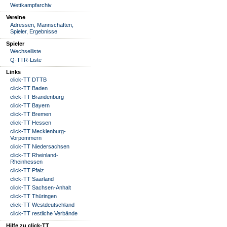
Wettkampfarchiv
Vereine
Adressen, Mannschaften,
Spieler, Ergebnisse
Spieler
Wechselliste
Q-TTR-Liste
Links
click-TT DTTB
click-TT Baden
click-TT Brandenburg
click-TT Bayern
click-TT Bremen
click-TT Hessen
click-TT Mecklenburg-
Vorpommern
click-TT Niedersachsen
click-TT Rheinland-
Rheinhessen
click-TT Pfalz
click-TT Saarland
click-TT Sachsen-Anhalt
click-TT Thüringen
click-TT Westdeutschland
click-TT restliche Verbände
Hilfe zu click-TT