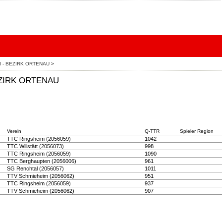
end - BEZIRK ORTENAU
>
 BEZIRK ORTENAU
Verein
Q-TTR
Spieler Region
TTC Ringsheim (2056059)
1042
TTC Willstätt (2056073)
998
TTC Ringsheim (2056059)
1090
TTC Berghaupten (2056006)
961
SG Renchtal (2056057)
1011
TTV Schmieheim (2056062)
951
TTC Ringsheim (2056059)
937
TTV Schmieheim (2056062)
907