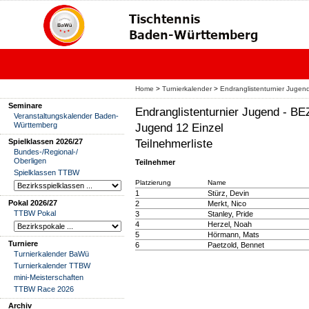
Home
>
Turnierkalender
>
Endranglistenturnier Jug
Seminare
Endranglistenturnier Jugend -
Veranstaltungskalender Baden-
Württemberg
Jugend 12 Einzel
Teilnehmerliste
Spielklassen 2026/27
Bundes-/Regional-/
Oberligen
Teilnehmer
Spielklassen TTBW
Platzierung
Name
1
Stürz, Devin
Pokal 2026/27
2
Merkt, Nico
TTBW Pokal
3
Stanley, Pride
4
Herzel, Noah
5
Hörmann, Mats
Turniere
6
Paetzold, Bennet
Turnierkalender BaWü
Turnierkalender TTBW
mini-Meisterschaften
TTBW Race 2026
Archiv