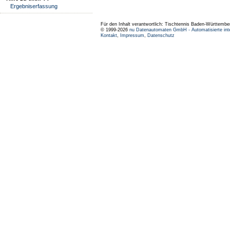
Ergebniserfassung
Für den Inhalt verantwortlich: Tischtennis Baden-Württembe
© 1999-2026
nu Datenautomaten GmbH - Automatisierte int
Kontakt
,
Impressum
,
Datenschutz