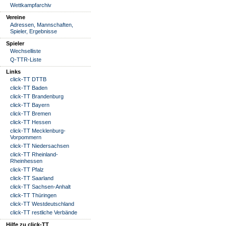
Wettkampfarchiv
Vereine
Adressen, Mannschaften,
Spieler, Ergebnisse
Spieler
Wechselliste
Q-TTR-Liste
Links
click-TT DTTB
click-TT Baden
click-TT Brandenburg
click-TT Bayern
click-TT Bremen
click-TT Hessen
click-TT Mecklenburg-
Vorpommern
click-TT Niedersachsen
click-TT Rheinland-
Rheinhessen
click-TT Pfalz
click-TT Saarland
click-TT Sachsen-Anhalt
click-TT Thüringen
click-TT Westdeutschland
click-TT restliche Verbände
Hilfe zu click-TT