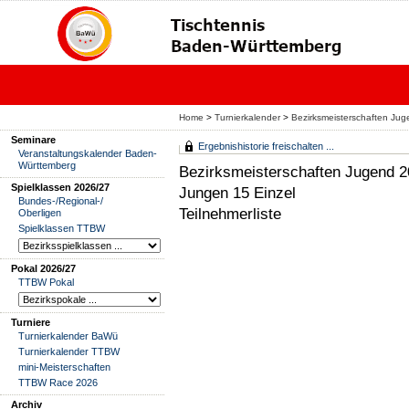
Home
>
Turnierkalender
>
Bezirksmeisterschaften 
Seminare
Ergebnishistorie freischalten ...
Veranstaltungskalender Baden-
Württemberg
Bezirksmeisterschaften Jugen
Spielklassen 2026/27
Jungen 15 Einzel
Bundes-/Regional-/
Teilnehmerliste
Oberligen
Spielklassen TTBW
Pokal 2026/27
TTBW Pokal
Turniere
Turnierkalender BaWü
Turnierkalender TTBW
mini-Meisterschaften
TTBW Race 2026
Archiv