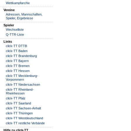
Wettkampfarchiv
Vereine
Adressen, Mannschaften,
Spieler, Ergebnisse
Spieler
Wechselliste
Q-TTR-Liste
Links
click-TT DTTB
click-TT Baden
click-TT Brandenburg
click-TT Bayern
click-TT Bremen
click-TT Hessen
click-TT Mecklenburg-
Vorpommern
click-TT Niedersachsen
click-TT Rheinland-
Rheinhessen
click-TT Pfalz
click-TT Saarland
click-TT Sachsen-Anhalt
click-TT Thüringen
click-TT Westdeutschland
click-TT restliche Verbände
Hilfe zu click-TT