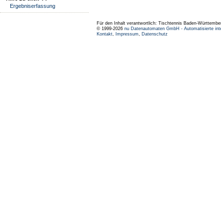
Ergebniserfassung
Für den Inhalt verantwortlich: Tischtennis Baden-Württembe
© 1999-2026
nu Datenautomaten GmbH - Automatisierte int
Kontakt
,
Impressum
,
Datenschutz