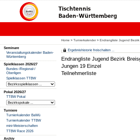
Home
>
Turnierkalender
>
Endrangliste Jugend Bezirk
Seminare
Ergebnishistorie freischalten ...
Veranstaltungskalender Baden-
Württemberg
Endrangliste Jugend Bezirk Brei
Spielklassen 2026/27
Jungen 19 Einzel
Bundes-/Regional-/
Teilnehmerliste
Oberligen
Spielklassen TTBW
Pokal 2026/27
TTBW Pokal
Turniere
Turnierkalender BaWü
Turnierkalender TTBW
mini-Meisterschaften
TTBW Race 2026
Archiv