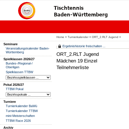
Home
>
Turnierkalender
>
ORT_2.RLT Jugend
>
Seminare
Ergebnishistorie freischalten ...
Veranstaltungskalender Baden-
Württemberg
ORT_2.RLT Jugend
Spielklassen 2026/27
Mädchen 19 Einzel
Bundes-/Regional-/
Teilnehmerliste
Oberligen
Spielklassen TTBW
Pokal 2026/27
TTBW Pokal
Turniere
Turnierkalender BaWü
Turnierkalender TTBW
mini-Meisterschaften
TTBW Race 2026
Archiv