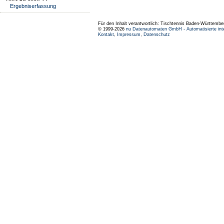
Ergebniserfassung
Für den Inhalt verantwortlich: Tischtennis Baden-Württembe
© 1999-2026
nu Datenautomaten GmbH - Automatisierte int
Kontakt
,
Impressum
,
Datenschutz