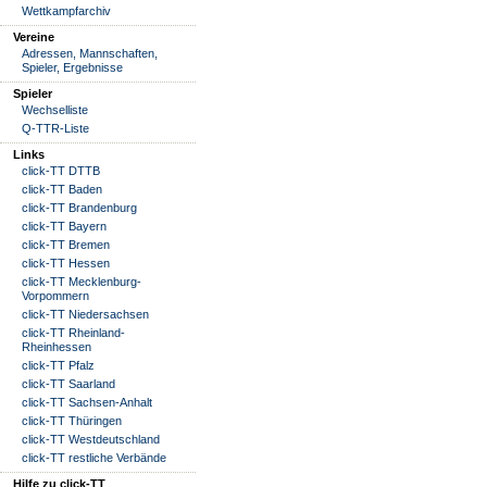
Wettkampfarchiv
Vereine
Adressen, Mannschaften,
Spieler, Ergebnisse
Spieler
Wechselliste
Q-TTR-Liste
Links
click-TT DTTB
click-TT Baden
click-TT Brandenburg
click-TT Bayern
click-TT Bremen
click-TT Hessen
click-TT Mecklenburg-
Vorpommern
click-TT Niedersachsen
click-TT Rheinland-
Rheinhessen
click-TT Pfalz
click-TT Saarland
click-TT Sachsen-Anhalt
click-TT Thüringen
click-TT Westdeutschland
click-TT restliche Verbände
Hilfe zu click-TT