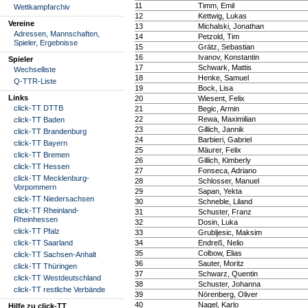
11
Timm, Emil
Wettkampfarchiv
12
Kettwig, Lukas
Vereine
13
Michalski, Jonathan
Adressen, Mannschaften,
14
Petzold, Tim
Spieler, Ergebnisse
15
Grätz, Sebastian
16
Ivanov, Konstantin
Spieler
17
Schwark, Mattis
Wechselliste
18
Henke, Samuel
Q-TTR-Liste
19
Bock, Lisa
Links
20
Wiesent, Felix
click-TT DTTB
21
Begic, Armin
22
Rewa, Maximilian
click-TT Baden
23
Gillich, Jannik
click-TT Brandenburg
24
Barbieri, Gabriel
click-TT Bayern
25
Mäurer, Felix
click-TT Bremen
26
Gillich, Kimberly
click-TT Hessen
27
Fonseca, Adriano
click-TT Mecklenburg-
28
Schlosser, Manuel
Vorpommern
29
Sapan, Yekta
click-TT Niedersachsen
30
Schneble, Liland
click-TT Rheinland-
31
Schuster, Franz
Rheinhessen
32
Dosin, Luka
click-TT Pfalz
33
Grubljesic, Maksim
click-TT Saarland
34
Endreß, Nelio
35
Colbow, Elias
click-TT Sachsen-Anhalt
36
Sauter, Moritz
click-TT Thüringen
37
Schwarz, Quentin
click-TT Westdeutschland
38
Schuster, Johanna
click-TT restliche Verbände
39
Nörenberg, Oliver
40
Nagel, Karlo
Hilfe zu click-TT