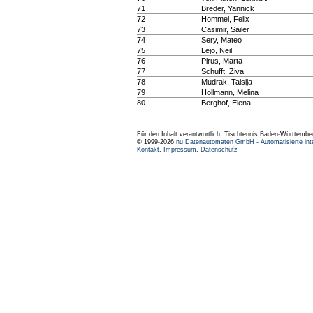
71
Breder, Yannick
72
Hommel, Felix
73
Casimir, Sailer
74
Sery, Mateo
75
Lejo, Neil
76
Pirus, Marta
77
Schufft, Ziva
78
Mudrak, Taisija
79
Hollmann, Melina
80
Berghof, Elena
Für den Inhalt verantwortlich: Tischtennis Baden-Württembe
© 1999-2026
nu Datenautomaten GmbH - Automatisierte int
Kontakt
,
Impressum
,
Datenschutz