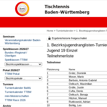
Home
>
Turnierkalender
>
1. Bezirksjugendranglisten-
Seminare
Ergebnishistorie freigeschaltet
Veranstaltungskalender Baden-
Württemberg
1. Bezirksjugendranglisten-Turni
Spielklassen 2026/27
Jugend 19 Einzel
Bundes-/Regional-/
Teilnehmerliste
Oberligen
Spielklassen TTBW
Teilnehmer
Platzierung
Name
Pokal 2026/27
1
Grätz, Dominik
TTBW Pokal
2
Moser, Mario
3
Barbuto, Antonio Gabriel
4
Oelkuch, Maximilian
Turniere
5
Gräfe, Justin
Turnierkalender BaWü
6
Cufta, Denis
Turnierkalender TTBW
7
Oelkuch, Benaja
mini-Meisterschaften
8
Hitzker, Manuel
TTBW Race 2026
9
Ruttkowski, Adrian
10
Bohlig, Leo
Archiv