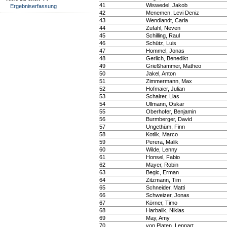
41
Wiswedel, Jakob
Ergebniserfassung
42
Menemen, Levi Deniz
43
Wendlandt, Carla
44
Zufahl, Neven
45
Schilling, Raul
46
Schütz, Luis
47
Hommel, Jonas
48
Gerlich, Benedikt
49
Grießhammer, Matheo
50
Jakel, Anton
51
Zimmermann, Max
52
Hofmaier, Julian
53
Schairer, Lias
54
Ullmann, Oskar
55
Oberhofer, Benjamin
56
Burmberger, David
57
Ungethüm, Finn
58
Kotlik, Marco
59
Perera, Malik
60
Wilde, Lenny
61
Honsel, Fabio
62
Mayer, Robin
63
Begic, Erman
64
Zitzmann, Tim
65
Schneider, Matti
66
Schweizer, Jonas
67
Körner, Timo
68
Harbalik, Niklas
69
May, Amy
70
von Platen, Lennart