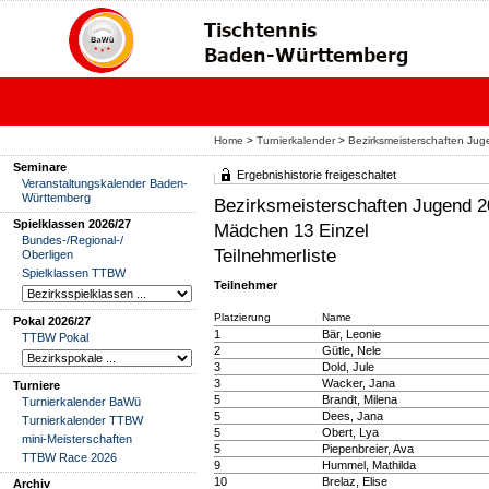
Home
>
Turnierkalender
>
Bezirksmeisterschaften J
Seminare
Ergebnishistorie freigeschaltet
Veranstaltungskalender Baden-
Württemberg
Bezirksmeisterschaften Jugend
Spielklassen 2026/27
Mädchen 13 Einzel
Bundes-/Regional-/
Teilnehmerliste
Oberligen
Spielklassen TTBW
Teilnehmer
Platzierung
Name
Pokal 2026/27
1
Bär, Leonie
TTBW Pokal
2
Gütle, Nele
3
Dold, Jule
3
Wacker, Jana
Turniere
5
Brandt, Milena
Turnierkalender BaWü
5
Dees, Jana
Turnierkalender TTBW
5
Obert, Lya
mini-Meisterschaften
5
Piepenbreier, Ava
TTBW Race 2026
9
Hummel, Mathilda
10
Brelaz, Elise
Archiv