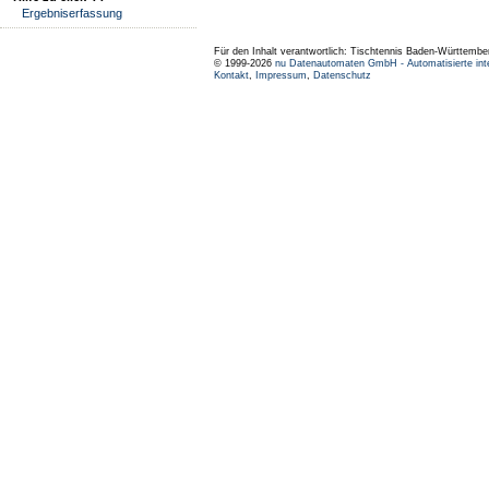
Ergebniserfassung
Für den Inhalt verantwortlich: Tischtennis Baden-Württembe
© 1999-2026
nu Datenautomaten GmbH - Automatisierte int
Kontakt
,
Impressum
,
Datenschutz