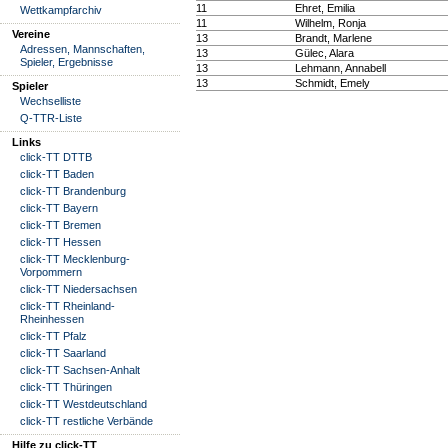
11
Ehret, Emilia
Wettkampfarchiv
11
Wilhelm, Ronja
Vereine
13
Brandt, Marlene
Adressen, Mannschaften,
13
Gülec, Alara
Spieler, Ergebnisse
13
Lehmann, Annabell
13
Schmidt, Emely
Spieler
Wechselliste
Q-TTR-Liste
Links
click-TT DTTB
click-TT Baden
click-TT Brandenburg
click-TT Bayern
click-TT Bremen
click-TT Hessen
click-TT Mecklenburg-
Vorpommern
click-TT Niedersachsen
click-TT Rheinland-
Rheinhessen
click-TT Pfalz
click-TT Saarland
click-TT Sachsen-Anhalt
click-TT Thüringen
click-TT Westdeutschland
click-TT restliche Verbände
Hilfe zu click-TT