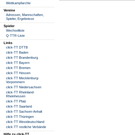
Wettkampfarchiv
Vereine
Adressen, Mannschaften,
Spieler, Ergebnisse
Spieler
Wechselliste
Q-TTR-Liste
Links
click-TT DTTB
click-TT Baden
click-TT Brandenburg
click-TT Bayern
click-TT Bremen
click-TT Hessen
click-TT Mecklenburg-
Vorpommern
click-TT Niedersachsen
click-TT Rheinland-
Rheinhessen
click-TT Pfalz
click-TT Saarland
click-TT Sachsen-Anhalt
click-TT Thüringen
click-TT Westdeutschland
click-TT restliche Verbände
Hilfe zu click-TT