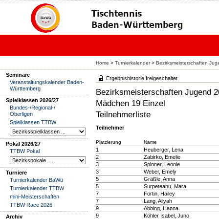
Home
>
Turnierkalender
>
Bezirksmeisterschaften J
Seminare
Ergebnishistorie freigeschaltet
Veranstaltungskalender Baden-
Württemberg
Bezirksmeisterschaften Jugend
Spielklassen 2026/27
Mädchen 19 Einzel
Bundes-/Regional-/
Teilnehmerliste
Oberligen
Spielklassen TTBW
Teilnehmer
Platzierung
Name
Pokal 2026/27
1
Heuberger, Lena
TTBW Pokal
2
Zabirko, Emelie
3
Spinner, Leonie
3
Weber, Emely
Turniere
5
Gräßle, Anna
Turnierkalender BaWü
5
Surpeteanu, Mara
Turnierkalender TTBW
7
Fortin, Hailey
mini-Meisterschaften
7
Lang, Aliyah
TTBW Race 2026
9
Abbing, Hanna
9
Köhler Isabel, Juno
Archiv