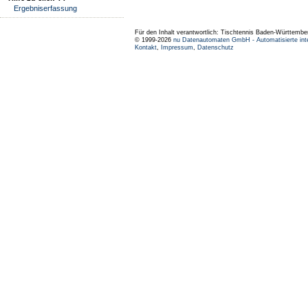
Ergebniserfassung
Für den Inhalt verantwortlich: Tischtennis Baden-Württembe
© 1999-2026
nu Datenautomaten GmbH - Automatisierte int
Kontakt
,
Impressum
,
Datenschutz