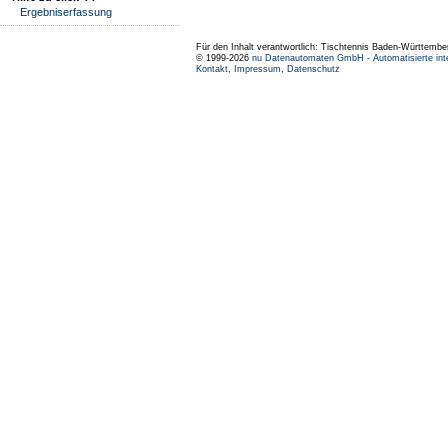
Ergebniserfassung
Für den Inhalt verantwortlich: Tischtennis Baden-Württembe
© 1999-2026
nu Datenautomaten GmbH - Automatisierte int
Kontakt
,
Impressum
,
Datenschutz