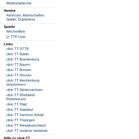
Wettkampfarchiv
Vereine
Adressen, Mannschaften,
Spieler, Ergebnisse
Spieler
Wechselliste
Q-TTR-Liste
Links
click-TT DTTB
click-TT Baden
click-TT Brandenburg
click-TT Bayern
click-TT Bremen
click-TT Hessen
click-TT Mecklenburg-
Vorpommern
click-TT Niedersachsen
click-TT Rheinland-
Rheinhessen
click-TT Pfalz
click-TT Saarland
click-TT Sachsen-Anhalt
click-TT Thüringen
click-TT Westdeutschland
click-TT restliche Verbände
Hilfe zu click-TT