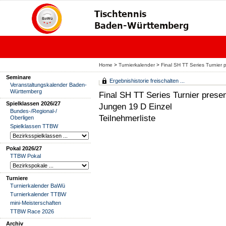
Home
>
Turnierkalender
>
Final SH TT Series Turnier
Seminare
Ergebnishistorie freischalten ...
Veranstaltungskalender Baden-
Württemberg
Final SH TT Series Turnier prese
Spielklassen 2026/27
Jungen 19 D Einzel
Bundes-/Regional-/
Teilnehmerliste
Oberligen
Spielklassen TTBW
Pokal 2026/27
TTBW Pokal
Turniere
Turnierkalender BaWü
Turnierkalender TTBW
mini-Meisterschaften
TTBW Race 2026
Archiv