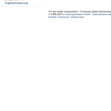
Ergebniserfassung
Für den Inhalt verantwortlich: Tischtennis Baden-Württembe
© 1999-2026
nu Datenautomaten GmbH - Automatisierte int
Kontakt
,
Impressum
,
Datenschutz