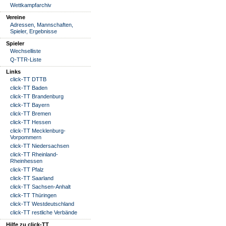
Wettkampfarchiv
Vereine
Adressen, Mannschaften,
Spieler, Ergebnisse
Spieler
Wechselliste
Q-TTR-Liste
Links
click-TT DTTB
click-TT Baden
click-TT Brandenburg
click-TT Bayern
click-TT Bremen
click-TT Hessen
click-TT Mecklenburg-
Vorpommern
click-TT Niedersachsen
click-TT Rheinland-
Rheinhessen
click-TT Pfalz
click-TT Saarland
click-TT Sachsen-Anhalt
click-TT Thüringen
click-TT Westdeutschland
click-TT restliche Verbände
Hilfe zu click-TT