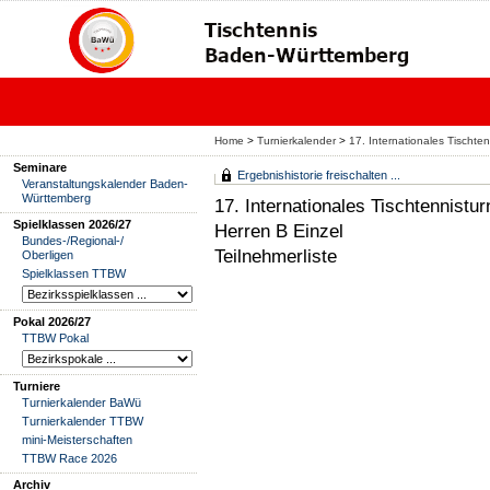
Home
>
Turnierkalender
>
17. Internationales Tischt
Seminare
Ergebnishistorie freischalten ...
Veranstaltungskalender Baden-
Württemberg
17. Internationales Tischtennist
Spielklassen 2026/27
Herren B Einzel
Bundes-/Regional-/
Teilnehmerliste
Oberligen
Spielklassen TTBW
Pokal 2026/27
TTBW Pokal
Turniere
Turnierkalender BaWü
Turnierkalender TTBW
mini-Meisterschaften
TTBW Race 2026
Archiv