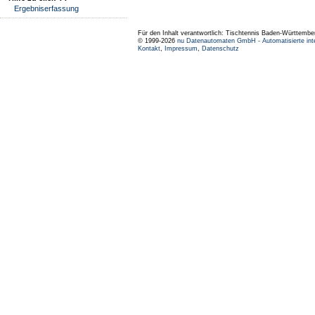
Ergebniserfassung
Für den Inhalt verantwortlich: Tischtennis Baden-Württembe
© 1999-2026
nu Datenautomaten GmbH - Automatisierte int
Kontakt
,
Impressum
,
Datenschutz