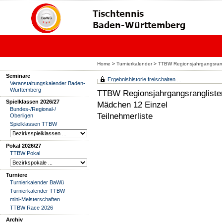
Home
>
Turnierkalender
>
TTBW Regionsjahrgangsrang
Seminare
Ergebnishistorie freischalten ...
Veranstaltungskalender Baden-
Württemberg
TTBW Regionsjahrgangsranglisten
Spielklassen 2026/27
Mädchen 12 Einzel
Bundes-/Regional-/
Teilnehmerliste
Oberligen
Spielklassen TTBW
Pokal 2026/27
TTBW Pokal
Turniere
Turnierkalender BaWü
Turnierkalender TTBW
mini-Meisterschaften
TTBW Race 2026
Archiv