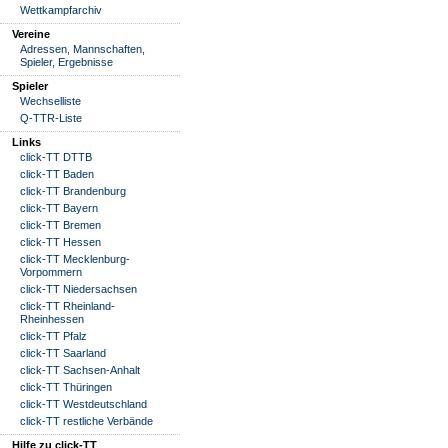
Wettkampfarchiv
Vereine
Adressen, Mannschaften,
Spieler, Ergebnisse
Spieler
Wechselliste
Q-TTR-Liste
Links
click-TT DTTB
click-TT Baden
click-TT Brandenburg
click-TT Bayern
click-TT Bremen
click-TT Hessen
click-TT Mecklenburg-
Vorpommern
click-TT Niedersachsen
click-TT Rheinland-
Rheinhessen
click-TT Pfalz
click-TT Saarland
click-TT Sachsen-Anhalt
click-TT Thüringen
click-TT Westdeutschland
click-TT restliche Verbände
Hilfe zu click-TT