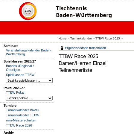
Home
>
Turnierkalender
>
TTBW Race 2025
>
Seminare
Ergebnishistorie freischalten ...
Veranstaltungskalender Baden-
Württemberg
TTBW Race 2025
Spielklassen 2026/27
Damen/Herren Einzel
Bundes-/Regional-/
Teilnehmerliste
Oberligen
Spielklassen TTBW
Pokal 2026/27
TTBW Pokal
Turniere
Turnierkalender BaWü
Turnierkalender TTBW
mini-Meisterschaften
TTBW Race 2026
Archiv