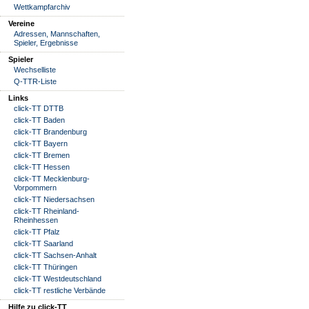
Wettkampfarchiv
Vereine
Adressen, Mannschaften,
Spieler, Ergebnisse
Spieler
Wechselliste
Q-TTR-Liste
Links
click-TT DTTB
click-TT Baden
click-TT Brandenburg
click-TT Bayern
click-TT Bremen
click-TT Hessen
click-TT Mecklenburg-
Vorpommern
click-TT Niedersachsen
click-TT Rheinland-
Rheinhessen
click-TT Pfalz
click-TT Saarland
click-TT Sachsen-Anhalt
click-TT Thüringen
click-TT Westdeutschland
click-TT restliche Verbände
Hilfe zu click-TT