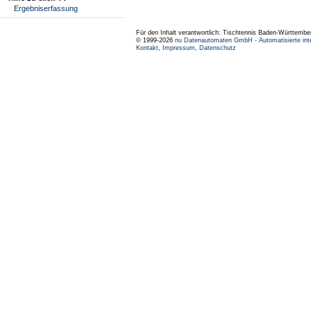
Ergebniserfassung
Für den Inhalt verantwortlich: Tischtennis Baden-Württembe
© 1999-2026
nu Datenautomaten GmbH - Automatisierte int
Kontakt
,
Impressum
,
Datenschutz