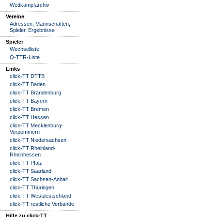
Wettkampfarchiv
Vereine
Adressen, Mannschaften,
Spieler, Ergebnisse
Spieler
Wechselliste
Q-TTR-Liste
Links
click-TT DTTB
click-TT Baden
click-TT Brandenburg
click-TT Bayern
click-TT Bremen
click-TT Hessen
click-TT Mecklenburg-
Vorpommern
click-TT Niedersachsen
click-TT Rheinland-
Rheinhessen
click-TT Pfalz
click-TT Saarland
click-TT Sachsen-Anhalt
click-TT Thüringen
click-TT Westdeutschland
click-TT restliche Verbände
Hilfe zu click-TT