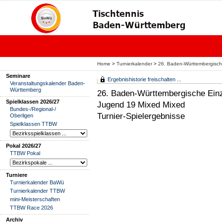
Home
>
Turnierkalender
>
26. Baden-Württembergisch
Seminare
Ergebnishistorie freischalten ...
Veranstaltungskalender Baden-
Württemberg
26. Baden-Württembergische Einz
Spielklassen 2026/27
Jugend 19 Mixed Mixed
Bundes-/Regional-/
Turnier-Spielergebnisse
Oberligen
Spielklassen TTBW
Pokal 2026/27
TTBW Pokal
Turniere
Turnierkalender BaWü
Turnierkalender TTBW
mini-Meisterschaften
TTBW Race 2026
Archiv