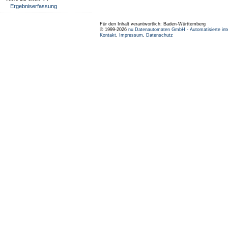
Ergebniserfassung
Für den Inhalt verantwortlich: Baden-Württemberg
© 1999-2026
nu Datenautomaten GmbH - Automatisierte int
Kontakt
,
Impressum
,
Datenschutz