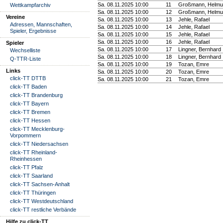
Sa. 08.11.2025 10:00
11
Großmann, Helmu
Wettkampfarchiv
Sa. 08.11.2025 10:00
12
Großmann, Helmu
Vereine
Sa. 08.11.2025 10:00
13
Jehle, Rafael
Adressen, Mannschaften,
Sa. 08.11.2025 10:00
14
Jehle, Rafael
Spieler, Ergebnisse
Sa. 08.11.2025 10:00
15
Jehle, Rafael
Sa. 08.11.2025 10:00
16
Jehle, Rafael
Spieler
Sa. 08.11.2025 10:00
17
Lingner, Bernhard
Wechselliste
Sa. 08.11.2025 10:00
18
Lingner, Bernhard
Q-TTR-Liste
Sa. 08.11.2025 10:00
19
Tozan, Emre
Links
Sa. 08.11.2025 10:00
20
Tozan, Emre
click-TT DTTB
Sa. 08.11.2025 10:00
21
Tozan, Emre
click-TT Baden
click-TT Brandenburg
click-TT Bayern
click-TT Bremen
click-TT Hessen
click-TT Mecklenburg-
Vorpommern
click-TT Niedersachsen
click-TT Rheinland-
Rheinhessen
click-TT Pfalz
click-TT Saarland
click-TT Sachsen-Anhalt
click-TT Thüringen
click-TT Westdeutschland
click-TT restliche Verbände
Hilfe zu click-TT