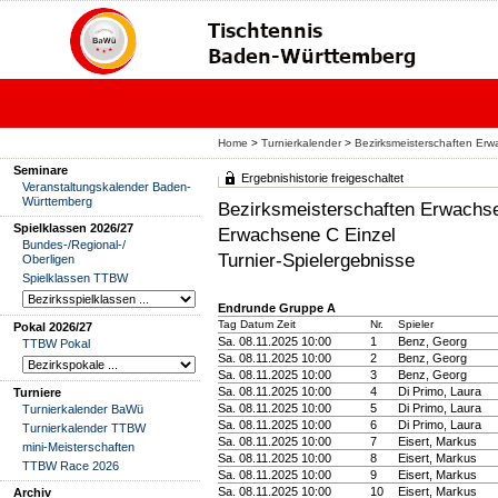
Home
>
Turnierkalender
>
Bezirksmeisterschaften Erw
Seminare
Ergebnishistorie freigeschaltet
Veranstaltungskalender Baden-
Württemberg
Bezirksmeisterschaften Erwachse
Spielklassen 2026/27
Erwachsene C Einzel
Bundes-/Regional-/
Turnier-Spielergebnisse
Oberligen
Spielklassen TTBW
Endrunde Gruppe A
Tag Datum Zeit
Nr.
Spieler
Pokal 2026/27
Sa. 08.11.2025 10:00
1
Benz, Georg
TTBW Pokal
Sa. 08.11.2025 10:00
2
Benz, Georg
Sa. 08.11.2025 10:00
3
Benz, Georg
Sa. 08.11.2025 10:00
4
Di Primo, Laura
Turniere
Sa. 08.11.2025 10:00
5
Di Primo, Laura
Turnierkalender BaWü
Sa. 08.11.2025 10:00
6
Di Primo, Laura
Turnierkalender TTBW
Sa. 08.11.2025 10:00
7
Eisert, Markus
mini-Meisterschaften
Sa. 08.11.2025 10:00
8
Eisert, Markus
TTBW Race 2026
Sa. 08.11.2025 10:00
9
Eisert, Markus
Sa. 08.11.2025 10:00
10
Eisert, Markus
Archiv