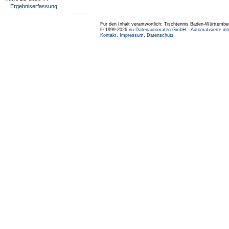
Ergebniserfassung
Für den Inhalt verantwortlich: Tischtennis Baden-Württembe
© 1999-2026
nu Datenautomaten GmbH - Automatisierte int
Kontakt
,
Impressum
,
Datenschutz