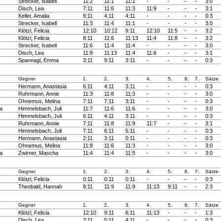
Strecker, Isabell
11:2
11:1
11:1
-
-
-
-
3:0
Disch, Lea
7:11
11:6
11:3
11:9
-
-
-
3:1
Keller, Amalia
9:11
4:11
4:11
-
-
-
-
0:3
Strecker, Isabell
11:3
11:4
11:1
-
-
-
-
3:0
Klötzl, Felicia
12:10
10:12
9:11
12:10
11:5
-
-
3:2
Klötzl, Felicia
8:11
11:6
11:13
11:4
11:8
-
-
3:2
Strecker, Isabell
11:6
11:4
11:4
-
-
-
-
3:0
Disch, Lea
11:8
11:13
11:4
11:6
-
-
-
3:1
Spannagl, Emma
3:11
9:11
3:11
-
-
-
-
0:3
Gegner
1.
2.
3.
4.
5.
6.
7.
Sätze
Hermann, Anastasia
6:11
4:11
3:11
-
-
-
-
0:3
Ruhrmann, Annie
11:3
11:8
11:3
-
-
-
-
3:0
Ohnemus, Melina
7:11
7:11
3:11
-
-
-
-
0:3
a
Himmelsbach, Juli
11:7
11:6
11:6
-
-
-
-
3:0
Himmelsbach, Juli
6:11
4:11
3:11
-
-
-
-
0:3
Ruhrmann, Annie
7:11
11:8
11:9
11:7
-
-
-
3:1
Himmelsbach, Juli
7:11
6:11
5:11
-
-
-
-
0:3
Hermann, Anastasia
2:11
3:11
0:11
-
-
-
-
0:3
Ohnemus, Melina
11:8
11:6
11:3
-
-
-
-
3:0
a
Zwirner, Mascha
11:4
11:4
11:5
-
-
-
-
3:0
Gegner
1.
2.
3.
4.
5.
6.
7.
Sätze
Klötzl, Felicia
0:11
0:11
0:11
-
-
-
-
0:3
Theobald, Hannah
8:11
11:9
11:9
11:13
9:11
-
-
2:3
Gegner
1.
2.
3.
4.
5.
6.
7.
Sätze
Klötzl, Felicia
12:10
9:11
6:11
11:13
-
-
-
1:3
Disch, Lea
2:11
5:11
4:11
-
-
-
-
0:3