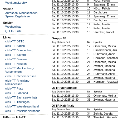
Sa. 11.10.2025 13:30
8
Klötzl, Felicia
Wettkampfarchiv
Sa. 11.10.2025 13:30
9
Spannagl, Emma
Sa. 11.10.2025 13:30
10
Klötzl, Felicia
Vereine
Sa. 11.10.2025 13:30
11
Disch, Lea
Adressen, Mannschaften,
Spieler, Ergebnisse
Sa. 11.10.2025 13:30
12
Spannagl, Emma
Sa. 11.10.2025 13:30
13
Disch, Lea
Spieler
Sa. 11.10.2025 13:30
14
Keller, Amalia
Wechselliste
Sa. 11.10.2025 13:30
15
Keller, Amalia
Q-TTR-Liste
Sa. 11.10.2025 13:30
16
Strecker, Isabell
Links
Gruppe 03
click-TT DTTB
Tag Datum Zeit
Nr.
Spieler
click-TT Baden
Sa. 11.10.2025 13:30
17
Ohnemus, Melina
Sa. 11.10.2025 13:30
18
Himmelsbach, Juli
click-TT Brandenburg
Sa. 11.10.2025 13:30
19
Ruhrmann, Annie
click-TT Bayern
Sa. 11.10.2025 13:30
20
Hermann, Anastasi
click-TT Bremen
Sa. 11.10.2025 13:30
21
Ohnemus, Melina
click-TT Hessen
Sa. 11.10.2025 13:30
22
Zwirner, Mascha
click-TT Mecklenburg-
Sa. 11.10.2025 13:30
23
Zwirner, Mascha
Vorpommern
Sa. 11.10.2025 13:30
24
Ruhrmann, Annie
click-TT Niedersachsen
Sa. 11.10.2025 13:30
25
Zwirner, Mascha
click-TT Rheinland-
Sa. 11.10.2025 13:30
26
Hermann, Anastasi
Rheinhessen
05 TR Viertelfinale
click-TT Pfalz
Tag Datum Zeit
Nr.
Spieler
click-TT Saarland
Sa. 11.10.2025 13:30
32
Ohnemus, Melina
click-TT Sachsen-Anhalt
Sa. 11.10.2025 13:30
33
Zwirner, Mascha
click-TT Thüringen
06 TR Halbfinale
click-TT Westdeutschland
Tag Datum Zeit
Nr.
Spieler
click-TT restliche Verbände
Sa. 11.10.2025 13:30
34
Zehnle, Josefa
Hilfe zu click-TT
Sa. 11.10.2025 13:30
35
Theobald, Hannah