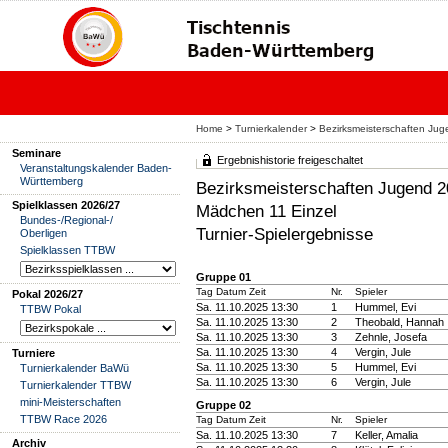
Home
>
Turnierkalender
>
Bezirksmeisterschaften J
Seminare
Ergebnishistorie freigeschaltet
Veranstaltungskalender Baden-
Württemberg
Bezirksmeisterschaften Jugend
Spielklassen 2026/27
Mädchen 11 Einzel
Bundes-/Regional-/
Turnier-Spielergebnisse
Oberligen
Spielklassen TTBW
Gruppe 01
Tag Datum Zeit
Nr.
Spieler
Pokal 2026/27
Sa. 11.10.2025 13:30
1
Hummel, Evi
TTBW Pokal
Sa. 11.10.2025 13:30
2
Theobald, Hannah
Sa. 11.10.2025 13:30
3
Zehnle, Josefa
Sa. 11.10.2025 13:30
4
Vergin, Jule
Turniere
Sa. 11.10.2025 13:30
5
Hummel, Evi
Turnierkalender BaWü
Sa. 11.10.2025 13:30
6
Vergin, Jule
Turnierkalender TTBW
mini-Meisterschaften
Gruppe 02
TTBW Race 2026
Tag Datum Zeit
Nr.
Spieler
Sa. 11.10.2025 13:30
7
Keller, Amalia
Archiv