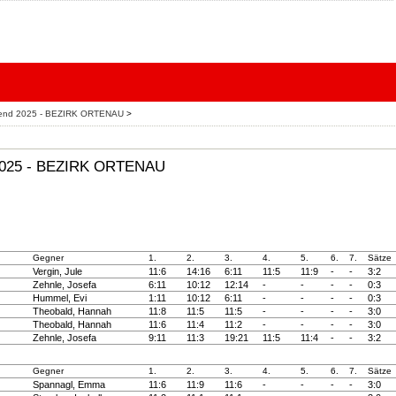
ugend 2025 - BEZIRK ORTENAU
>
 2025 - BEZIRK ORTENAU
Gegner
1.
2.
3.
4.
5.
6.
7.
Sätze
Vergin, Jule
11:6
14:16
6:11
11:5
11:9
-
-
3:2
Zehnle, Josefa
6:11
10:12
12:14
-
-
-
-
0:3
Hummel, Evi
1:11
10:12
6:11
-
-
-
-
0:3
Theobald, Hannah
11:8
11:5
11:5
-
-
-
-
3:0
Theobald, Hannah
11:6
11:4
11:2
-
-
-
-
3:0
Zehnle, Josefa
9:11
11:3
19:21
11:5
11:4
-
-
3:2
Gegner
1.
2.
3.
4.
5.
6.
7.
Sätze
Spannagl, Emma
11:6
11:9
11:6
-
-
-
-
3:0