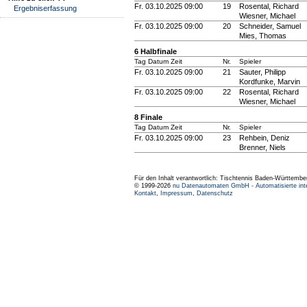
Fr. 03.10.2025 09:00
19
Rosental, Richard
Ergebniserfassung
Wiesner, Michael
Fr. 03.10.2025 09:00
20
Schneider, Samuel
Mies, Thomas
6 Halbfinale
Tag Datum Zeit
Nr.
Spieler
Fr. 03.10.2025 09:00
21
Sauter, Philipp
Kordfunke, Marvin
Fr. 03.10.2025 09:00
22
Rosental, Richard
Wiesner, Michael
8 Finale
Tag Datum Zeit
Nr.
Spieler
Fr. 03.10.2025 09:00
23
Rehbein, Deniz
Brenner, Niels
Für den Inhalt verantwortlich: Tischtennis Baden-Württembe
© 1999-2026
nu Datenautomaten GmbH - Automatisierte int
Kontakt
,
Impressum
,
Datenschutz