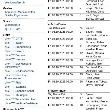
Fr. 03.10.2025 09:00
6
Bernhard, Erich
Wettkampfarchiv
Obergfell, Axel
Fr. 03.10.2025 09:00
7
Ziegler, Stefan
Vereine
Kücükler, Denis
Adressen, Mannschaften,
Spieler, Ergebnisse
Fr. 03.10.2025 09:00
8
Knoll, Birgit
Bierey, Michael
Spieler
4 Achtelfinale
Wechselliste
Tag Datum Zeit
Nr.
Spieler
Q-TTR-Liste
Fr. 03.10.2025 09:00
9
Sauter, Philipp
Links
Kordfunke, Marvin
click-TT DTTB
Fr. 03.10.2025 09:00
10
Bopp, Kai
Schauer, Fabio
click-TT Baden
Fr. 03.10.2025 09:00
11
Ferkinghoff, Klaus
click-TT Brandenburg
Woelke, Frank
click-TT Bayern
Fr. 03.10.2025 09:00
12
Olajos, Melissa
click-TT Bremen
Kuhn, Carina
click-TT Hessen
Fr. 03.10.2025 09:00
13
Inceoglu, Esref
click-TT Mecklenburg-
Nguyen, Thien
Vorpommern
Fr. 03.10.2025 09:00
14
Bernhard, Erich
Obergfell, Axel
click-TT Niedersachsen
Fr. 03.10.2025 09:00
15
Eilers, Uwe
click-TT Rheinland-
Frick, Janik
Rheinhessen
Fr. 03.10.2025 09:00
16
Pätzmann, Tobias
click-TT Pfalz
Meyer, Thomas
click-TT Saarland
5 Viertelfinale
click-TT Sachsen-Anhalt
Tag Datum Zeit
Nr.
Spieler
click-TT Thüringen
Fr. 03.10.2025 09:00
17
Sauter, Philipp
click-TT Westdeutschland
Kordfunke, Marvin
click-TT restliche Verbände
Fr. 03.10.2025 09:00
18
Ferkinghoff, Klaus
Woelke, Frank
Hilfe zu click-TT