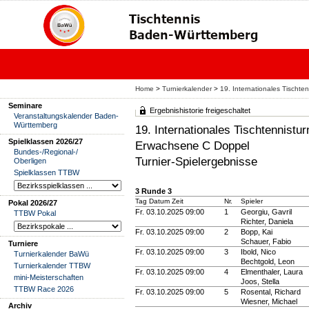
Home
>
Turnierkalender
>
19. Internationales Tischte
Seminare
Ergebnishistorie freigeschaltet
Veranstaltungskalender Baden-
Württemberg
19. Internationales Tischtennist
Spielklassen 2026/27
Erwachsene C Doppel
Bundes-/Regional-/
Turnier-Spielergebnisse
Oberligen
Spielklassen TTBW
3 Runde 3
Tag Datum Zeit
Nr.
Spieler
Pokal 2026/27
Fr. 03.10.2025 09:00
1
Georgiu, Gavril
TTBW Pokal
Richter, Daniela
Fr. 03.10.2025 09:00
2
Bopp, Kai
Schauer, Fabio
Turniere
Fr. 03.10.2025 09:00
3
Ibold, Nico
Turnierkalender BaWü
Bechtgold, Leon
Turnierkalender TTBW
Fr. 03.10.2025 09:00
4
Elmenthaler, Laura
mini-Meisterschaften
Joos, Stella
TTBW Race 2026
Fr. 03.10.2025 09:00
5
Rosental, Richard
Wiesner, Michael
Archiv