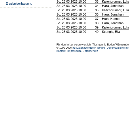
So. 23.03.2025 10:00
33
Kaltenbrunner, Luk
Ergebniserfassung
So. 23.03.2025 10:00
34
Hara, Jonathan
So. 23.03.2025 10:00
35
Kaltenbrunner, Luk
So. 23.03.2025 10:00
36
Hara, Jonathan
So. 23.03.2025 10:00
37
Huth, Hanno
So. 23.03.2025 10:00
38
Hara, Jonathan
So. 23.03.2025 10:00
39
Kaltenbrunner, Luk
So. 23.03.2025 10:00
40
Scungio, Elia
Für den Inhalt verantwortlich: Tischtennis Baden-Württembe
© 1999-2026
nu Datenautomaten GmbH - Automatisierte int
Kontakt
,
Impressum
,
Datenschutz