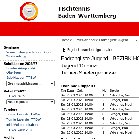
Home
>
Turnierkalender
>
Endrangliste Jugend - 
Seminare
Ergebnishistorie freigeschaltet
Veranstaltungskalender Baden-
Württemberg
Endrangliste Jugend - BEZI
Spielklassen 2026/27
Jugend 15 Einzel
Bundes-/Regional-/
Turnier-Spielergebnisse
Oberligen
Spielklassen TTBW
Endrunde Gruppe 03
Tag Datum Zeit
Nr.
Spieler
Pokal 2026/27
So. 23.03.2025 10:00
1
Nitzsche, Veit
TTBW Pokal
So. 23.03.2025 10:00
2
Dreger, Paul
So. 23.03.2025 10:00
3
Wössner, Noel
So. 23.03.2025 10:00
4
Nitzsche, Veit
Turniere
So. 23.03.2025 10:00
5
Dreger, Paul
Turnierkalender BaWü
So. 23.03.2025 10:00
6
Wössner, Noel
Turnierkalender TTBW
So. 23.03.2025 10:00
7
Nitzsche, Veit
mini-Meisterschaften
So. 23.03.2025 10:00
8
Dreger, Paul
TTBW Race 2026
So. 23.03.2025 10:00
9
Wössner, Noel
Archiv