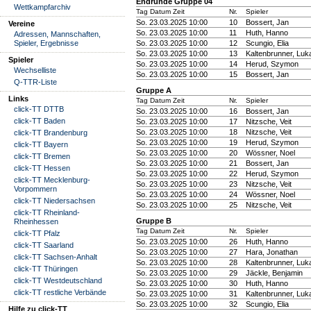
Endrunde Gruppe 04
Wettkampfarchiv
Tag Datum Zeit
Nr.
Spieler
So. 23.03.2025 10:00
10
Bossert, Jan
Vereine
So. 23.03.2025 10:00
11
Huth, Hanno
Adressen, Mannschaften,
Spieler, Ergebnisse
So. 23.03.2025 10:00
12
Scungio, Elia
So. 23.03.2025 10:00
13
Kaltenbrunner, Luk
Spieler
So. 23.03.2025 10:00
14
Herud, Szymon
Wechselliste
So. 23.03.2025 10:00
15
Bossert, Jan
Q-TTR-Liste
Gruppe A
Links
Tag Datum Zeit
Nr.
Spieler
click-TT DTTB
So. 23.03.2025 10:00
16
Bossert, Jan
click-TT Baden
So. 23.03.2025 10:00
17
Nitzsche, Veit
So. 23.03.2025 10:00
18
Nitzsche, Veit
click-TT Brandenburg
So. 23.03.2025 10:00
19
Herud, Szymon
click-TT Bayern
So. 23.03.2025 10:00
20
Wössner, Noel
click-TT Bremen
So. 23.03.2025 10:00
21
Bossert, Jan
click-TT Hessen
So. 23.03.2025 10:00
22
Herud, Szymon
click-TT Mecklenburg-
So. 23.03.2025 10:00
23
Nitzsche, Veit
Vorpommern
So. 23.03.2025 10:00
24
Wössner, Noel
click-TT Niedersachsen
So. 23.03.2025 10:00
25
Nitzsche, Veit
click-TT Rheinland-
Gruppe B
Rheinhessen
Tag Datum Zeit
Nr.
Spieler
click-TT Pfalz
So. 23.03.2025 10:00
26
Huth, Hanno
click-TT Saarland
So. 23.03.2025 10:00
27
Hara, Jonathan
click-TT Sachsen-Anhalt
So. 23.03.2025 10:00
28
Kaltenbrunner, Luk
click-TT Thüringen
So. 23.03.2025 10:00
29
Jäckle, Benjamin
click-TT Westdeutschland
So. 23.03.2025 10:00
30
Huth, Hanno
click-TT restliche Verbände
So. 23.03.2025 10:00
31
Kaltenbrunner, Luk
So. 23.03.2025 10:00
32
Scungio, Elia
Hilfe zu click-TT