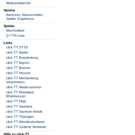
Wettkampfarchiv
Vereine
Adressen, Mannschaften,
Spieler, Ergebnisse
Spieler
Wechselliste
Q-TTR-Liste
Links
click-TT DTTB
click-TT Baden
click-TT Brandenburg
click-TT Bayern
click-TT Bremen
click-TT Hessen
click-TT Mecklenburg-
Vorpommern
click-TT Niedersachsen
click-TT Rheinland-
Rheinhessen
click-TT Pfalz
click-TT Saarland
click-TT Sachsen-Anhalt
click-TT Thüringen
click-TT Westdeutschland
click-TT restliche Verbände
Hilfe zu click-TT