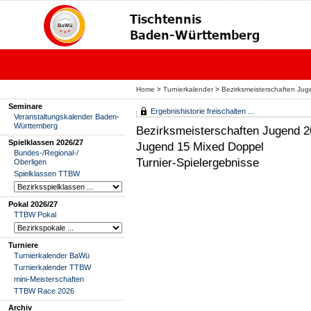
Home
>
Turnierkalender
>
Bezirksmeisterschaften J
Seminare
Ergebnishistorie freischalten ...
Veranstaltungskalender Baden-
Württemberg
Bezirksmeisterschaften Jugend
Spielklassen 2026/27
Jugend 15 Mixed Doppel
Bundes-/Regional-/
Turnier-Spielergebnisse
Oberligen
Spielklassen TTBW
Pokal 2026/27
TTBW Pokal
Turniere
Turnierkalender BaWü
Turnierkalender TTBW
mini-Meisterschaften
TTBW Race 2026
Archiv