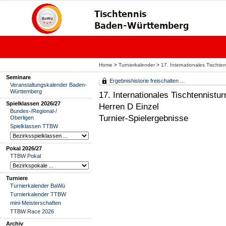
Home
>
Turnierkalender
>
17. Internationales Tischt
Seminare
Ergebnishistorie freischalten ...
Veranstaltungskalender Baden-
Württemberg
17. Internationales Tischtennist
Spielklassen 2026/27
Herren D Einzel
Bundes-/Regional-/
Turnier-Spielergebnisse
Oberligen
Spielklassen TTBW
Pokal 2026/27
TTBW Pokal
Turniere
Turnierkalender BaWü
Turnierkalender TTBW
mini-Meisterschaften
TTBW Race 2026
Archiv