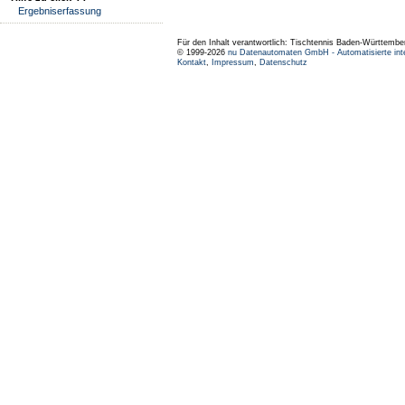
Ergebniserfassung
Für den Inhalt verantwortlich: Tischtennis Baden-Württembe
© 1999-2026
nu Datenautomaten GmbH - Automatisierte int
Kontakt
,
Impressum
,
Datenschutz