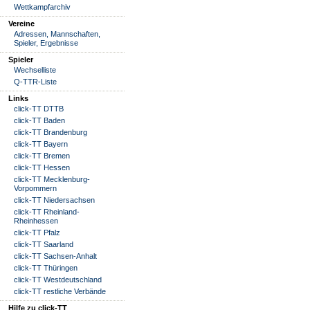
Wettkampfarchiv
Vereine
Adressen, Mannschaften,
Spieler, Ergebnisse
Spieler
Wechselliste
Q-TTR-Liste
Links
click-TT DTTB
click-TT Baden
click-TT Brandenburg
click-TT Bayern
click-TT Bremen
click-TT Hessen
click-TT Mecklenburg-
Vorpommern
click-TT Niedersachsen
click-TT Rheinland-
Rheinhessen
click-TT Pfalz
click-TT Saarland
click-TT Sachsen-Anhalt
click-TT Thüringen
click-TT Westdeutschland
click-TT restliche Verbände
Hilfe zu click-TT