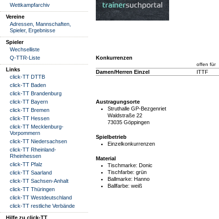
Wettkampfarchiv
Vereine
Adressen, Mannschaften,
Spieler, Ergebnisse
Spieler
Wechselliste
Konkurrenzen
Q-TTR-Liste
offen für
Links
Damen/Herren Einzel
ITTF
click-TT DTTB
click-TT Baden
click-TT Brandenburg
Austragungsorte
click-TT Bayern
Struthalle GP-Bezgenriet
click-TT Bremen
Waldstraße 22
click-TT Hessen
73035 Göppingen
click-TT Mecklenburg-
Vorpommern
Spielbetrieb
click-TT Niedersachsen
Einzelkonkurrenzen
click-TT Rheinland-
Rheinhessen
Material
click-TT Pfalz
Tischmarke:
Donic
Tischfarbe:
grün
click-TT Saarland
Ballmarke:
Hanno
click-TT Sachsen-Anhalt
Ballfarbe:
weiß
click-TT Thüringen
click-TT Westdeutschland
click-TT restliche Verbände
Hilfe zu click-TT