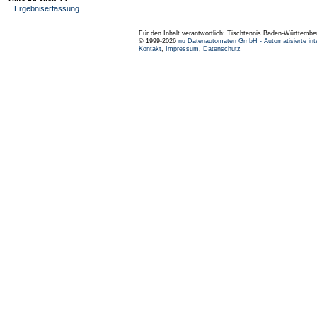
Ergebniserfassung
Für den Inhalt verantwortlich: Tischtennis Baden-Württembe
© 1999-2026
nu Datenautomaten GmbH - Automatisierte int
Kontakt
,
Impressum
,
Datenschutz