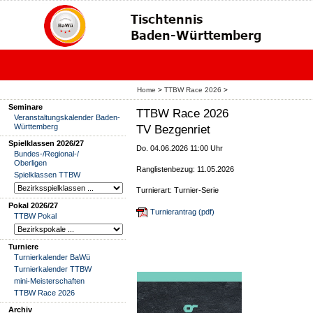
Home
>
TTBW Race 2026
>
Seminare
TTBW Race 2026
Veranstaltungskalender Baden-
Württemberg
TV Bezgenriet
Spielklassen 2026/27
Do. 04.06.2026 11:00 Uhr
Bundes-/Regional-/
Oberligen
Ranglistenbezug: 11.05.2026
Spielklassen TTBW
Turnierart: Turnier-Serie
Pokal 2026/27
Turnierantrag (pdf)
TTBW Pokal
Turniere
Turnierkalender BaWü
Turnierkalender TTBW
mini-Meisterschaften
TTBW Race 2026
Archiv