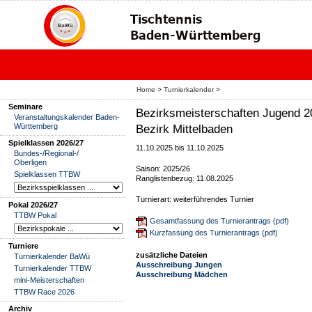
Home
>
Turnierkalender
>
Seminare
Bezirksmeisterschaften Jugend
Veranstaltungskalender Baden-
Württemberg
Bezirk Mittelbaden
Spielklassen 2026/27
11.10.2025 bis 11.10.2025
Bundes-/Regional-/
Oberligen
Saison: 2025/26
Spielklassen TTBW
Ranglistenbezug: 11.08.2025
Turnierart: weiterführendes Turnier
Pokal 2026/27
TTBW Pokal
Gesamtfassung des Turnierantrags (pdf)
Kurzfassung des Turnierantrags (pdf)
Turniere
zusätzliche Dateien
Turnierkalender BaWü
Ausschreibung Jungen
Turnierkalender TTBW
Ausschreibung Mädchen
mini-Meisterschaften
TTBW Race 2026
Archiv