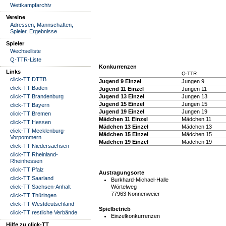
Wettkampfarchiv
Vereine
Adressen, Mannschaften,
Spieler, Ergebnisse
Spieler
Wechselliste
Q-TTR-Liste
Konkurrenzen
Links
Q-TTR
click-TT DTTB
Jugend 9 Einzel
Jungen 9
click-TT Baden
Jugend 11 Einzel
Jungen 11
click-TT Brandenburg
Jugend 13 Einzel
Jungen 13
Jugend 15 Einzel
Jungen 15
click-TT Bayern
Jugend 19 Einzel
Jungen 19
click-TT Bremen
Mädchen 11 Einzel
Mädchen 11
click-TT Hessen
Mädchen 13 Einzel
Mädchen 13
click-TT Mecklenburg-
Mädchen 15 Einzel
Mädchen 15
Vorpommern
Mädchen 19 Einzel
Mädchen 19
click-TT Niedersachsen
click-TT Rheinland-
Rheinhessen
click-TT Pfalz
Austragungsorte
click-TT Saarland
Burkhard-Michael-Halle
Wörtelweg
click-TT Sachsen-Anhalt
77963 Nonnenweier
click-TT Thüringen
click-TT Westdeutschland
Spielbetrieb
click-TT restliche Verbände
Einzelkonkurrenzen
Hilfe zu click-TT