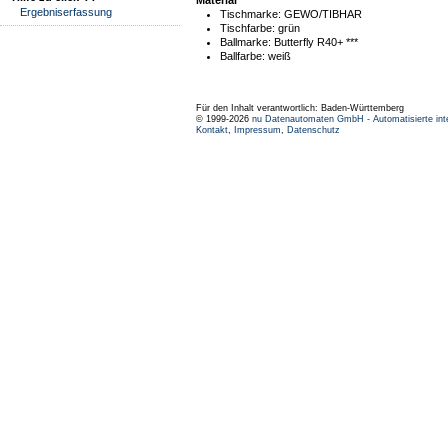
Ergebniserfassung
Tischmarke:
GEWO/TIBHAR
Tischfarbe:
grün
Ballmarke:
Butterfly R40+ ***
Ballfarbe:
weiß
Für den Inhalt verantwortlich: Baden-Württemberg
© 1999-2026
nu Datenautomaten GmbH - Automatisierte int
Kontakt
,
Impressum
,
Datenschutz