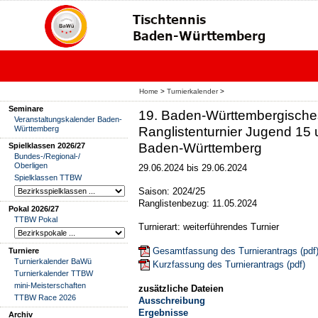
Home
>
Turnierkalender
>
Seminare
19. Baden-Württembergische
Veranstaltungskalender Baden-
Württemberg
Ranglistenturnier Jugend 15
Baden-Württemberg
Spielklassen 2026/27
Bundes-/Regional-/
Oberligen
29.06.2024 bis 29.06.2024
Spielklassen TTBW
Saison: 2024/25
Ranglistenbezug: 11.05.2024
Pokal 2026/27
TTBW Pokal
Turnierart: weiterführendes Turnier
Gesamtfassung des Turnierantrags (pdf
Turniere
Turnierkalender BaWü
Kurzfassung des Turnierantrags (pdf)
Turnierkalender TTBW
mini-Meisterschaften
zusätzliche Dateien
TTBW Race 2026
Ausschreibung
Ergebnisse
Archiv