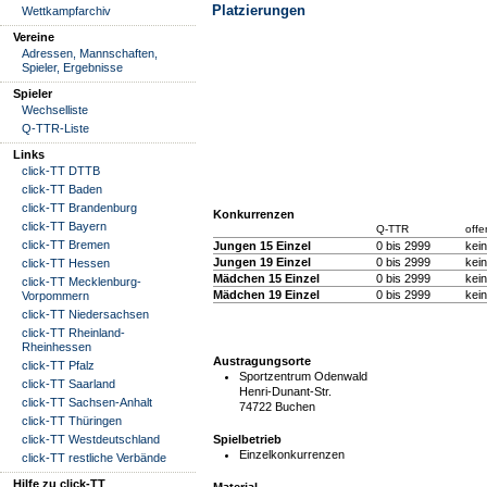
Platzierungen
Wettkampfarchiv
Vereine
Adressen, Mannschaften,
Spieler, Ergebnisse
Spieler
Wechselliste
Q-TTR-Liste
Links
click-TT DTTB
click-TT Baden
click-TT Brandenburg
Konkurrenzen
click-TT Bayern
Q-TTR
offe
click-TT Bremen
Jungen 15 Einzel
0 bis 2999
kein
Jungen 19 Einzel
0 bis 2999
kein
click-TT Hessen
Mädchen 15 Einzel
0 bis 2999
kein
click-TT Mecklenburg-
Mädchen 19 Einzel
0 bis 2999
kein
Vorpommern
click-TT Niedersachsen
click-TT Rheinland-
Rheinhessen
Austragungsorte
click-TT Pfalz
Sportzentrum Odenwald
click-TT Saarland
Henri-Dunant-Str.
click-TT Sachsen-Anhalt
74722 Buchen
click-TT Thüringen
Spielbetrieb
click-TT Westdeutschland
Einzelkonkurrenzen
click-TT restliche Verbände
Hilfe zu click-TT
Material