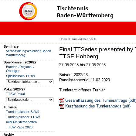
Home
>
Turnierkalender
>
Seminare
Final TTSeries presented by
Veranstaltungskalender Baden-
Württemberg
TTSF Hohberg
Spielklassen 2026/27
27.05.2023 bis 27.05.2023
Bundes-/Regional-/
Oberligen
Saison: 2022/23
Spielklassen TTBW
Ranglistenbezug: 11.02.2023
Pokal 2026/27
Turnierart: offenes Turnier
TTBW Pokal
Gesamtfassung des Turnierantrags (pdf
Kurzfassung des Turnierantrags (pdf)
Turniere
Turnierkalender BaWü
Turnierkalender TTBW
mini-Meisterschaften
TTBW Race 2026
Archiv