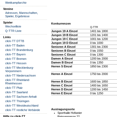
Wettkampfarchiv
Vereine
Adressen, Mannschaften,
Spieler, Ergebnisse
Spieler
Konkurrenzen
Wechselliste
Q-TTR
Q-TTR-Liste
Jungen 19 A Einzel
1401 bis 1800
Jungen 19 B Einzel
1201 bis 1400
Links
Jungen 19 C Einzel
1001 bis 1200
click-TT DTTB
Jungen 19 D Einzel
0 bis 1000
click-TT Baden
Senioren A Einzel
1301 bis 2300
click-TT Brandenburg
Senioren B Einzel
0 bis 1550
click-TT Bayern
Senioren C Einzel
0 bis 1300
Damen A Einzel
1200 bis 2000
click-TT Bremen
Damen B Einzel
0 bis 1350
click-TT Hessen
Herren S Einzel
1850 bis 2300
click-TT Mecklenburg-
Vorpommern
Herren A Einzel
1750 bis 2000
click-TT Niedersachsen
click-TT Rheinland-
Herren B Einzel
1600 bis 1850
Rheinhessen
Herren C Einzel
1400 bis 1650
click-TT Pfalz
Herren D Einzel
1200 bis 1450
click-TT Saarland
Herren E Einzel
0 bis 1250
click-TT Sachsen-Anhalt
click-TT Thüringen
click-TT Westdeutschland
Austragungsorte
click-TT restliche Verbände
Sporthalle Hofweier
Hilfe zu click-TT
Reissengasse 22