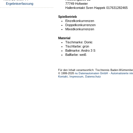
77749 Hofweier
Ergebniserfassung
Hallenkontakt Sven Happek 017631282465
Spielbetrieb
Einzelkonkurrenzen
Doppelkonkurrenzen
Mixedkonkurrenzen
Material
Tischmarke:
Donic
Tischfarbe:
grün
Ballmarke:
Andro 3 S
Ballfarbe:
weiß
Für den Inhalt verantwortlich: Tischtennis Baden-Württembe
© 1999-2026
nu Datenautomaten GmbH - Automatisierte int
Kontakt
,
Impressum
,
Datenschutz