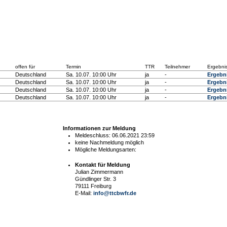
offen für
Termin
TTR
Teilnehmer
Ergebni
Deutschland
Sa. 10.07. 10:00 Uhr
ja
-
Ergebn
Deutschland
Sa. 10.07. 10:00 Uhr
ja
-
Ergebn
Deutschland
Sa. 10.07. 10:00 Uhr
ja
-
Ergebn
Deutschland
Sa. 10.07. 10:00 Uhr
ja
-
Ergebn
Informationen zur Meldung
Meldeschluss: 06.06.2021 23:59
keine Nachmeldung möglich
Mögliche Meldungsarten:
Kontakt für Meldung
Julian Zimmermann
Gündlinger Str. 3
79111 Freiburg
E-Mail:
info@ttcbwfr.de