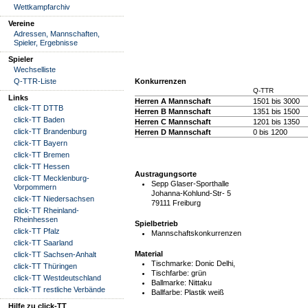
Wettkampfarchiv
Vereine
Adressen, Mannschaften,
Spieler, Ergebnisse
Spieler
Wechselliste
Q-TTR-Liste
Konkurrenzen
Q-TTR
Links
Herren A Mannschaft
1501 bis 3000
click-TT DTTB
Herren B Mannschaft
1351 bis 1500
click-TT Baden
Herren C Mannschaft
1201 bis 1350
click-TT Brandenburg
Herren D Mannschaft
0 bis 1200
click-TT Bayern
click-TT Bremen
click-TT Hessen
Austragungsorte
click-TT Mecklenburg-
Sepp Glaser-Sporthalle
Vorpommern
Johanna-Kohlund-Str- 5
click-TT Niedersachsen
79111 Freiburg
click-TT Rheinland-
Rheinhessen
Spielbetrieb
click-TT Pfalz
Mannschaftskonkurrenzen
click-TT Saarland
Material
click-TT Sachsen-Anhalt
Tischmarke:
Donic Delhi,
click-TT Thüringen
Tischfarbe:
grün
click-TT Westdeutschland
Ballmarke:
Nittaku
click-TT restliche Verbände
Ballfarbe:
Plastik weiß
Hilfe zu click-TT