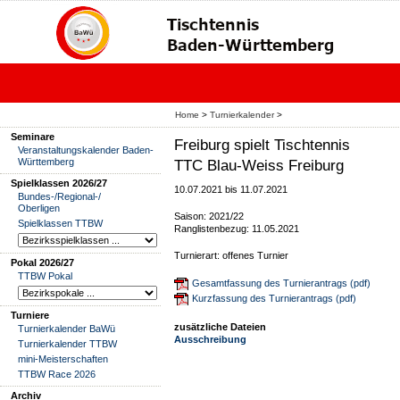
Home
>
Turnierkalender
>
Seminare
Freiburg spielt Tischtennis
Veranstaltungskalender Baden-
Württemberg
TTC Blau-Weiss Freiburg
Spielklassen 2026/27
10.07.2021 bis 11.07.2021
Bundes-/Regional-/
Oberligen
Saison: 2021/22
Spielklassen TTBW
Ranglistenbezug: 11.05.2021
Turnierart: offenes Turnier
Pokal 2026/27
TTBW Pokal
Gesamtfassung des Turnierantrags (pdf)
Kurzfassung des Turnierantrags (pdf)
Turniere
zusätzliche Dateien
Turnierkalender BaWü
Ausschreibung
Turnierkalender TTBW
mini-Meisterschaften
TTBW Race 2026
Archiv